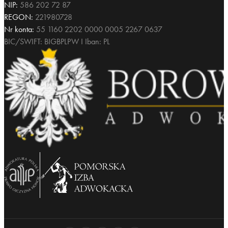
NIP:
586 202 72 87
REGON:
221980728
Nr konta:
55 1160 2202 0000 0005 2267 0637
BIC/SWIFT: BIGBPLPW I Iban: PL