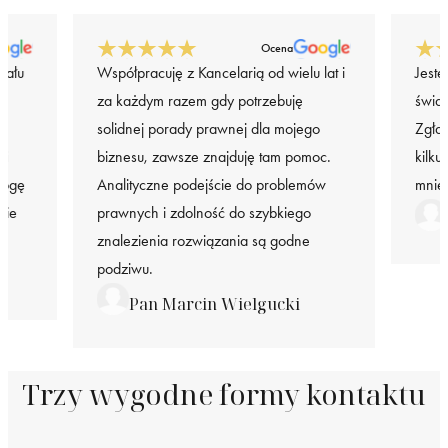
Ocena
iału
Współpracuję z Kancelarią od wielu lat i
Jeste
za każdym razem gdy potrzebuję
świa
solidnej porady prawnej dla mojego
Zgła
 i
biznesu, zawsze znajduję tam pomoc.
kilku
mogę
Analityczne podejście do problemów
mnie
nie
prawnych i zdolność do szybkiego
znalezienia rozwiązania są godne
podziwu.
Pan Marcin Wielgucki
Trzy wygodne formy kontaktu