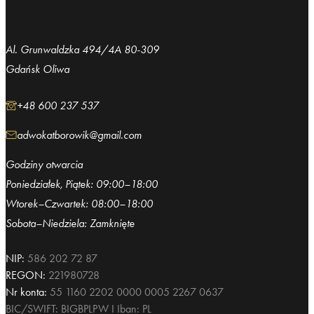
Al. Grunwaldzka 494/4A 80-309
Gdańsk Oliwa
+48 600 237 537
adwokatborowik@gmail.com
Godziny otwarcia
Poniedziałek, Piątek: 09:00–18:00
Wtorek–Czwartek: 08:00–18:00
Sobota–Niedziela: Zamknięte
NIP:
586 202 72 87
REGON:
221980728
Nr konta:
55 1160 2202 0000 0005 2267 0637
BIC/SWIFT: BIGBPLPW I Iban: PL