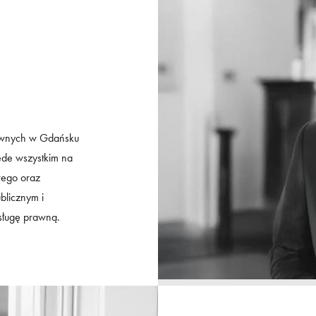
rawnych w Gdańsku
ede wszystkim na
wego oraz
blicznym i
sługę prawną.