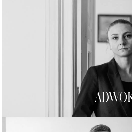
Odzyska
Upadłoś
Służebn
adwo