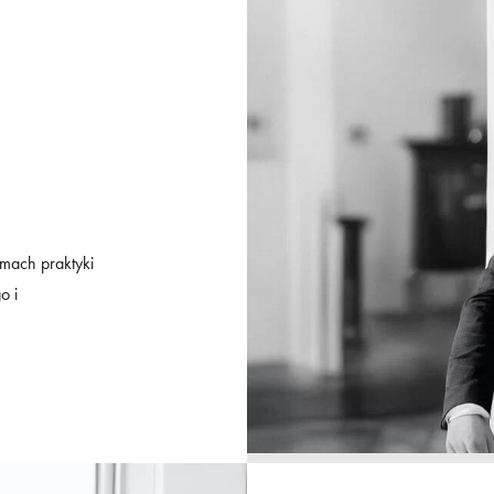
mach praktyki
o i