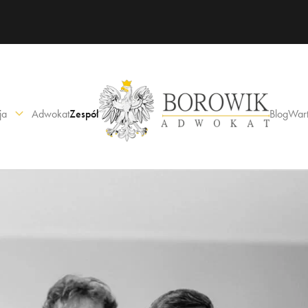
ja
Adwokat
Zespół
Blog
Wart
karne
cywilne
y
spadkowe
dowania
enie po narkotykach
od wpływem alkoholu
snowolnienie