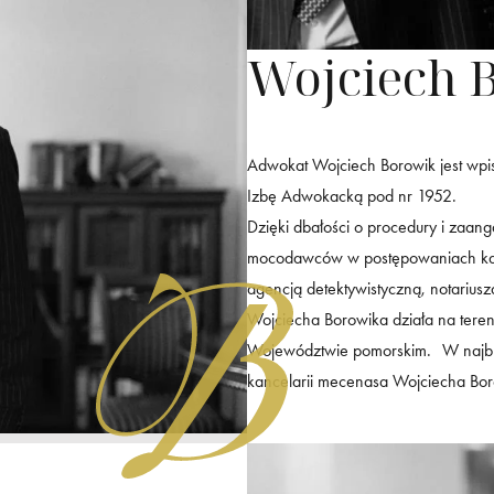
Wojciech 
Adwokat Wojciech Borowik jest wp
Izbę Adwokacką pod nr 1952.
Dzięki dbałości o procedury i zaang
mocodawców w postępowaniach karn
agencją detektywistyczną, notarius
Wojciecha Borowika działa na teren
Województwie pomorskim. W najbliżs
kancelarii mecenasa Wojciecha Bor