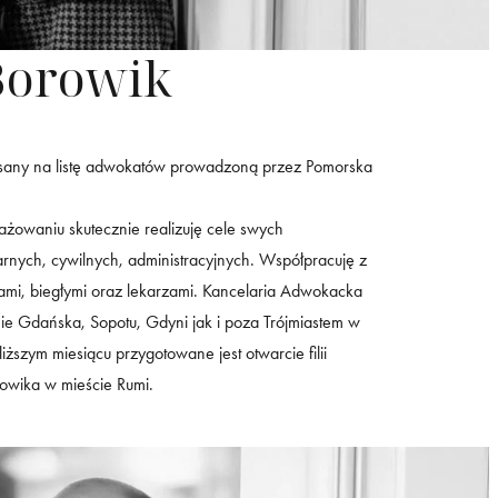
Borowik
isany na listę adwokatów prowadzoną przez Pomorska
ażowaniu skutecznie realizuję cele swych
ych, cywilnych, administracyjnych. Współpracuję z
zami, biegłymi oraz lekarzami. Kancelaria Adwokacka
ie Gdańska, Sopotu, Gdyni jak i poza Trójmiastem w
zym miesiącu przygotowane jest otwarcie filii
owika w mieście Rumi.