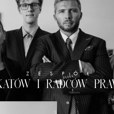
nie nieruchomości
ć konsumencka
ość
ZESPÓŁ
katów i radców pra
ADWOKAT