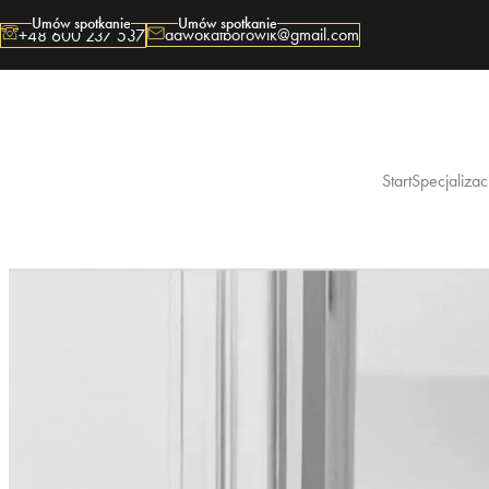
Umów spotkanie
Umów spotkanie
adwokatborowik@gmail.com
+48 600 237 537
Start
Specjalizac
Sprawy 
Sprawy 
Rozwod
Sprawy 
Spółki
Odszko
Prowadz
Jazda p
Ubezwła