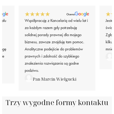
Ocena
iału
Współpracuję z Kancelarią od wielu lat i
Jeste
za każdym razem gdy potrzebuję
świa
solidnej porady prawnej dla mojego
Zgła
 i
biznesu, zawsze znajduję tam pomoc.
kilku
mogę
Analityczne podejście do problemów
mnie
nie
prawnych i zdolność do szybkiego
znalezienia rozwiązania są godne
podziwu.
Pan Marcin Wielgucki
Trzy wygodne formy kontaktu