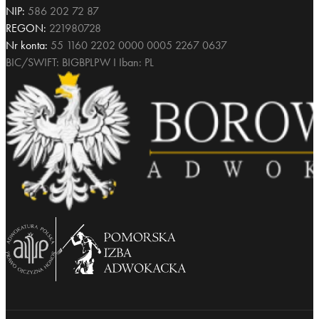
NIP:
586 202 72 87
REGON:
221980728
Nr konta:
55 1160 2202 0000 0005 2267 0637
BIC/SWIFT: BIGBPLPW I Iban: PL