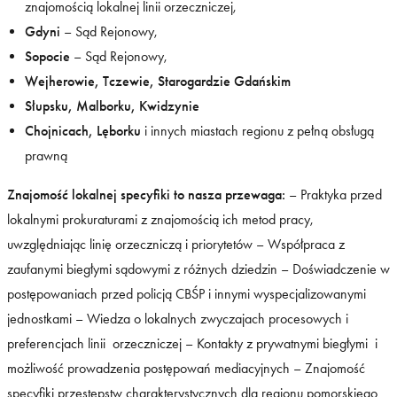
znajomością lokalnej linii orzeczniczej,
Gdyni
– Sąd Rejonowy,
Sopocie
– Sąd Rejonowy,
Wejherowie, Tczewie, Starogardzie Gdańskim
Słupsku, Malborku, Kwidzynie
Chojnicach, Lęborku
i innych miastach regionu z pełną obsługą
prawną
Znajomość lokalnej specyfiki to nasza przewaga:
– Praktyka przed
lokalnymi prokuraturami z znajomością ich metod pracy,
uwzględniając linię orzeczniczą i priorytetów – Współpraca z
zaufanymi biegłymi sądowymi z różnych dziedzin – Doświadczenie w
postępowaniach przed policją CBŚP i innymi wyspecjalizowanymi
jednostkami – Wiedza o lokalnych zwyczajach procesowych i
preferencjach linii orzeczniczej – Kontakty z prywatnymi biegłymi i
możliwość prowadzenia postępowań mediacyjnych – Znajomość
specyfiki przestępstw charakterystycznych dla regionu pomorskiego