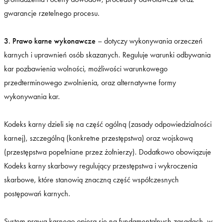
gwarancje rzetelnego procesu.
3. Prawo karne wykonawcze
– dotyczy wykonywania orzeczeń
karnych i uprawnień osób skazanych. Reguluje warunki odbywania
kar pozbawienia wolności, możliwości warunkowego
przedterminowego zwolnienia, oraz alternatywne formy
wykonywania kar.
Kodeks karny dzieli się na część ogólną (zasady odpowiedzialności
karnej), szczególną (konkretne przestępstwa) oraz wojskową
(przestępstwa popełniane przez żołnierzy). Dodatkowo obowiązuje
Kodeks karny skarbowy regulujący przestępstwa i wykroczenia
skarbowe, które stanowią znaczną część współczesnych
postępowań karnych.
System prawa karnego opiera się na fundamentalnych zasadach, w