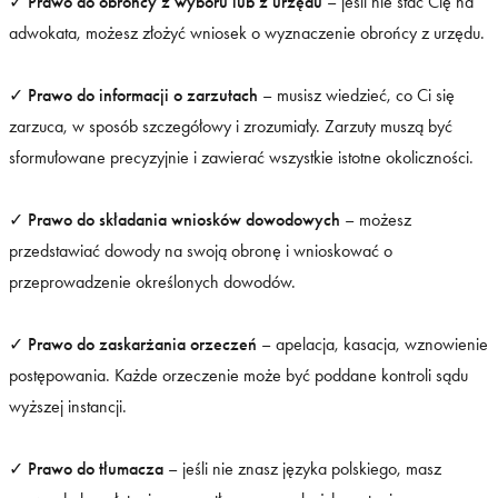
✓
Prawo do obrońcy z wyboru lub z urzędu
– jeśli nie stać Cię na
adwokata, możesz złożyć wniosek o wyznaczenie obrońcy z urzędu.
✓
Prawo do informacji o zarzutach
– musisz wiedzieć, co Ci się
zarzuca, w sposób szczegółowy i zrozumiały. Zarzuty muszą być
sformułowane precyzyjnie i zawierać wszystkie istotne okoliczności.
✓
Prawo do składania wniosków dowodowych
– możesz
przedstawiać dowody na swoją obronę i wnioskować o
przeprowadzenie określonych dowodów.
✓
Prawo do zaskarżania orzeczeń
– apelacja, kasacja, wznowienie
postępowania. Każde orzeczenie może być poddane kontroli sądu
wyższej instancji.
✓
Prawo do tłumacza
– jeśli nie znasz języka polskiego, masz