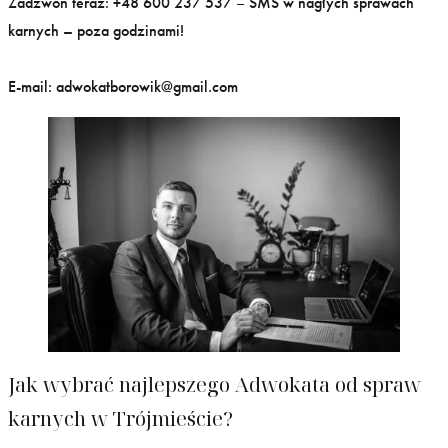
Zadzwoń teraz: +48 600 237 537
–
SMS w nagłych sprawach
karnych – poza godzinami!
E-mail: adwokatborowik@gmail.com
Jak wybrać najlepszego Adwokata od spraw
karnych w Trójmieście?