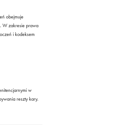
zeń obejmuje
. W zakresie prawa
roczeń i kodeksem
nitencjarnymi w
ywania reszty kary.