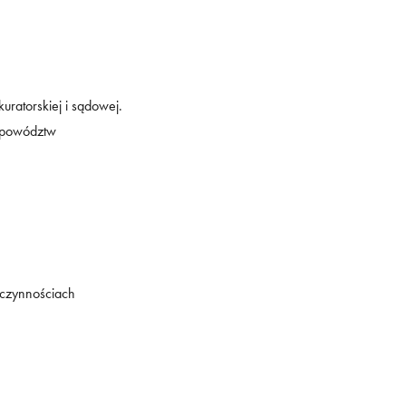
ratorskiej i sądowej.
. powództw
czynnościach