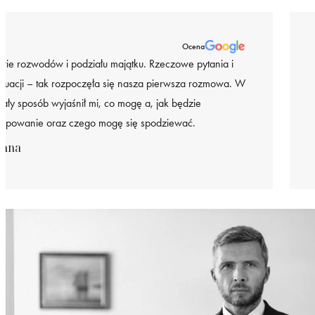
Ocena
wie rozwodów i podziału majątku. Rzeczowe pytania i
ytuacji – tak rozpoczęła się nasza pierwsza rozmowa. W
miały sposób wyjaśnił mi, co mogę a, jak będzie
tępowanie oraz czego mogę się spodziewać.
anna