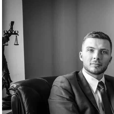
Odzyska
Upadłoś
Służebn