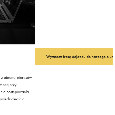
Wyznacz trasę dojazdu do naszego biura
z obroną interesów
omocą przy
enia postepowania.
wiedzialnością