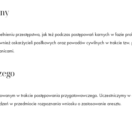
ony
ieniu przestępstwa, jak też podczas postępowań karnych w fazie proku
ównież oskarżycieli posiłkowych oraz powodów cywilnych w trakcie tzw
anicami.
zego
towanym w trakcie postępowania przygotowawczego. Uczestniczymy w 
edzeń w przedmiocie rozpoznania wniosku o zastosowanie aresztu.