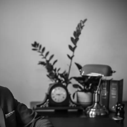
nie nieruchomości
ć konsumencka
ość