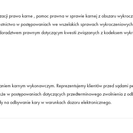
zacji prawo karne , pomoc prawna w sprawie karnej z obszaru wykroc
zestnictwo w postępowaniach we wszelakich sprawach wykroczeniowych
m doradztwem prawnym dotyczącym kwestii związanych z kodeksem wyk
waniem karnym wykonawczym. Reprezentujemy klientów przed sądami pe
kże w postępowaniach dotyczących przedterminowego zwolnienia z odb
dy na odbywanie kary w warunkach dozoru elektronicznego.