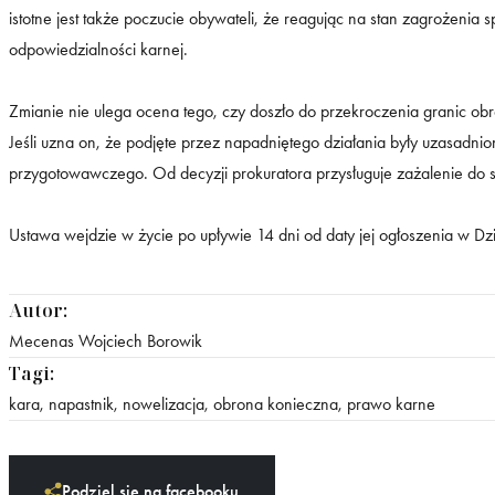
istotne jest także poczucie obywateli, że reagując na stan zagrożeni
odpowiedzialności karnej.
Zmianie nie ulega ocena tego, czy doszło do przekroczenia granic obro
Jeśli uzna on, że podjęte przez napadniętego działania były uzasadn
przygotowawczego. Od decyzji prokuratora przysługuje zażalenie do 
Ustawa wejdzie w życie po upływie 14 dni od daty jej ogłoszenia w Dz
Autor:
Mecenas Wojciech Borowik
Tagi:
kara
,
napastnik
,
nowelizacja
,
obrona konieczna
,
prawo karne
Podziel się na facebooku