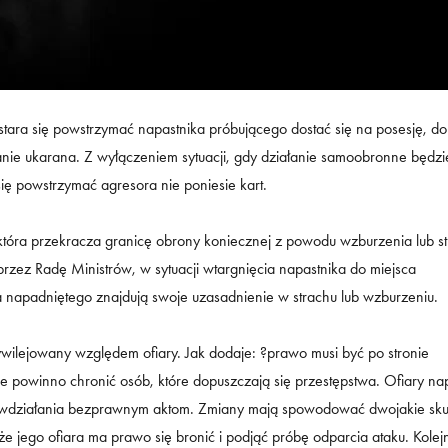
stara się powstrzymać napastnika próbującego dostać się na posesję, do
tanie ukarana. Z wyłączeniem sytuacji, gdy działanie samoobronne będzi
ię powstrzymać agresora nie poniesie kart.
tóra przekracza granicę obrony koniecznej z powodu wzburzenia lub s
zez Radę Ministrów, w sytuacji wtargnięcia napastnika do miejsca
a napadniętego znajdują swoje uzasadnienie w strachu lub wzburzeniu.
ywilejowany względem ofiary. Jak dodaje: ?prawo musi być po stronie
ie powinno chronić osób, które dopuszczają się przestępstwa. Ofiary na
iwdziałania bezprawnym aktom. Zmiany mają spowodować dwojakie skut
że jego ofiara ma prawo się bronić i podjąć próbę odparcia ataku. Kolej