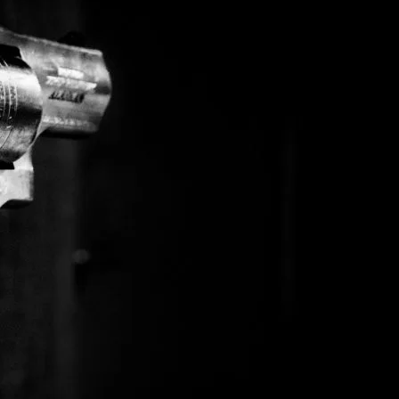
nie nieruchomości
ć konsumencka
ość