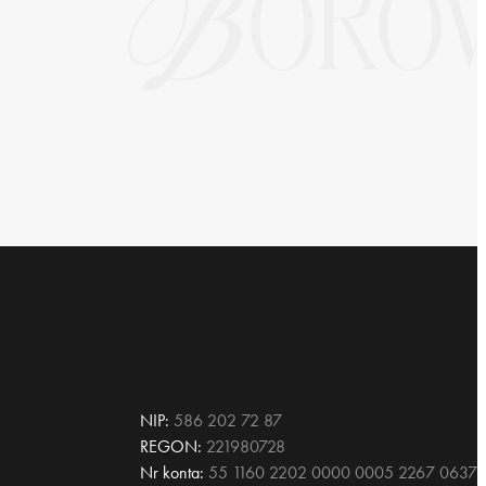
NIP:
586 202 72 87
REGON:
221980728
Nr konta:
55 1160 2202 0000 0005 2267 0637