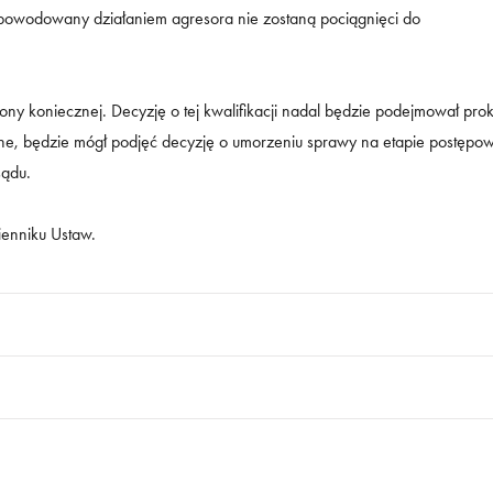
a spowodowany działaniem agresora nie zostaną pociągnięci do
ny koniecznej. Decyzję o tej kwalifikacji nadal będzie podejmował prok
ione, będzie mógł podjęć decyzję o umorzeniu sprawy na etapie postępo
sądu.
ienniku Ustaw.