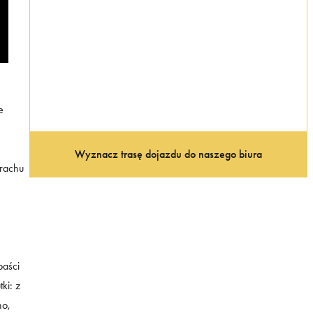
e
Wyznacz trasę dojazdu do naszego biura
trachu
paści
ki: z
no,