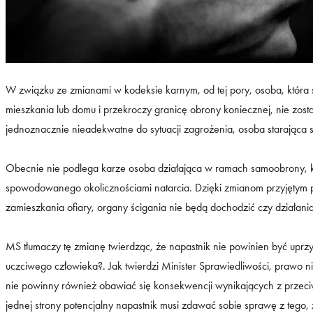
W związku ze zmianami w kodeksie karnym, od tej pory, osoba, która 
mieszkania lub domu i przekroczy granicę obrony koniecznej, nie zos
jednoznacznie nieadekwatne do sytuacji zagrożenia, osoba starająca s
Obecnie nie podlega karze osoba działająca w ramach samoobrony, k
spowodowanego okolicznościami natarcia. Dzięki zmianom przyjętym pr
zamieszkania ofiary, organy ścigania nie będą dochodzić czy działani
MS tłumaczy tę zmianę twierdząc, że napastnik nie powinien być uprz
uczciwego człowieka?. Jak twierdzi Minister Sprawiedliwości, prawo n
nie powinny również obawiać się konsekwencji wynikających z przec
jednej strony potencjalny napastnik musi zdawać sobie sprawę z tego, 