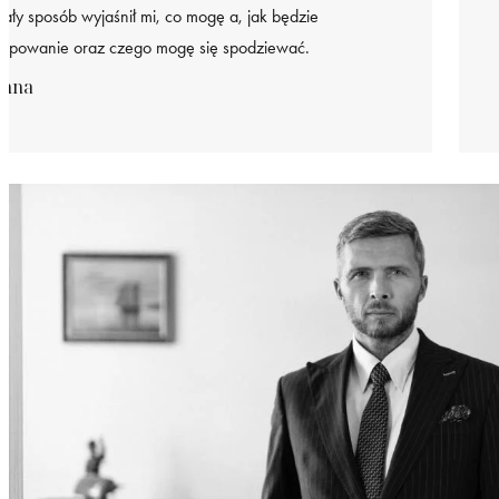
miały sposób wyjaśnił mi, co mogę a, jak będzie
tępowanie oraz czego mogę się spodziewać.
anna