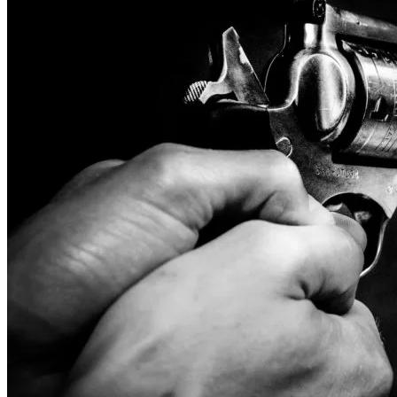
Odzyska
Upadłoś
Służebn