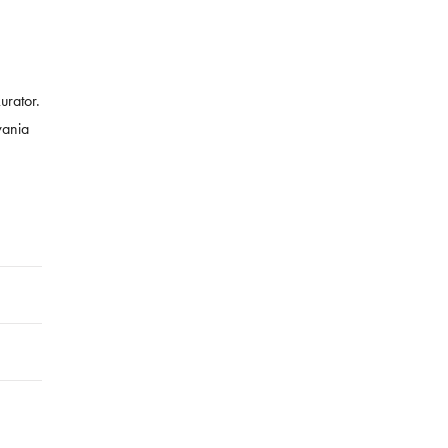
urator.
wania