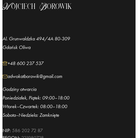
Wojciech Borowik
Al. Grunwaldzka 494/4A 80-309
Gdańsk Oliwa
+48 600 237 537
adwokatborowik@gmail.com
Godziny otwarcia
Poniedziałek, Piątek: 09:00–18:00
Wtorek–Czwartek: 08:00–18:00
Sobota–Niedziela: Zamknięte
NIP:
586 202 72 87
REGON:
221980728