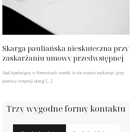
Skarga pauliańska nieskuteczna przy
zaskarżaniu umowy przedwstępnej
Sąd Apelacyjny w Katowicach orzekł, iż nie można zaskarżyć przy
pomocy instytucji skargi […]
Trzy wygodne formy kontaktu