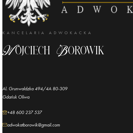
KANCELARIA ADWOKACKA
Wojciech Borowik
Al. Grunwaldzka 494/4A 80-309
Gdańsk Oliwa
+48 600 237 537
adwokatborowik@gmail.com