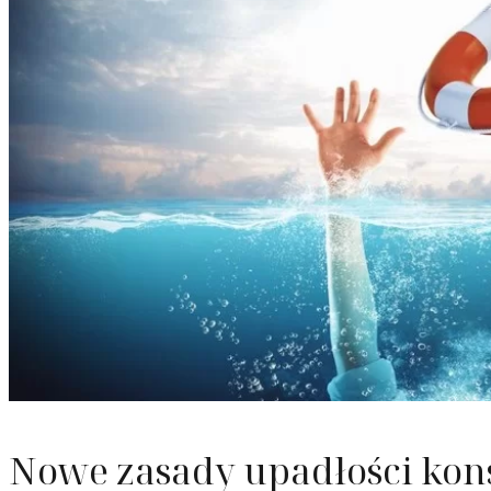
Odzyska
Upadłoś
Służebn
Nowe zasady upadłości kon