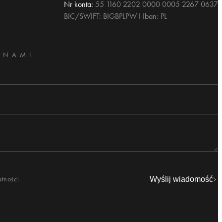
Nr konta:
55 1160 2202 0000 0005 2267 0637
BIC/SWIFT: BIGBPLPW I Iban: PL
 NAMI
atności
Wyślij wiadomość