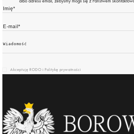
albo adresu email, żebyśmy mogli się z Państwem skontaktować
Akceptuję RODO i
Politykę prywatności