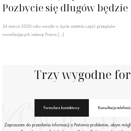
Pozbycie się długów będzie 
24 marca 2020 roku weszła w życie ostatnia część przepisów
nowelizujących ustawę Prawo […]
Trzy wygodne fo
Formularz kontaktowy
Konsultacja telefoni
Zapraszam do przesłania informacji o Państwa problemie, abym mógł