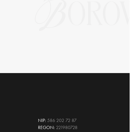
NIP:
586 202 72 87
REGON:
221980728