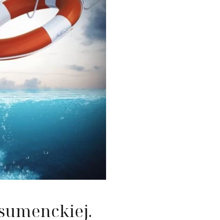
nie nieruchomości
ć konsumencka
ość
sumenckiej.