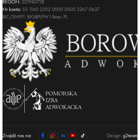
REGON:
221980728
Nr konta:
55 1160 2202 0000 0005 2267 0637
BIC/SWIFT: BIGBPLPW I Iban: PL
Znajdź nas na:
Design:
g2team