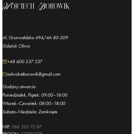
Wojciech Borowik
Al. Grunwaldzka 494/4A 80-309
Gdańsk Oliwa
+48 600 237 537
adwokatborowik@gmail.com
Godziny otwarcia
Poniedziałek, Piątek: 09:00–18:00
Wtorek–Czwartek: 08:00–18:00
Sobota–Niedziela: Zamknięte
NIP:
586 202 72 87
REGON:
221980728