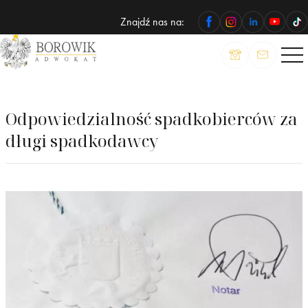
Znajdź nas na:
ADWOKAT
Wojciech
Borowik
Odpowiedzialność spadkobierców za
długi spadkodawcy