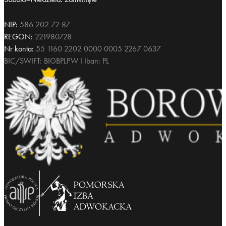
NIP:
586 202 72 87
REGON:
221980728
Nr konta:
55 1160 2202 0000 0005 2267 0637
BIC/SWIFT: BIGBPLPW I Iban: PL