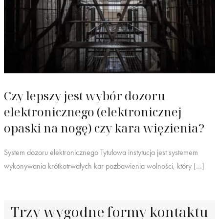
Czy lepszy jest wybór dozoru
elektronicznego (elektronicznej
opaski na nogę) czy kara więzienia?
System dozoru elektronicznego Tytułowa instytucja jest systemem
wykonywania krótkotrwałych kar pozbawienia wolności, który […]
Trzy wygodne formy kontaktu