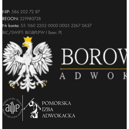
NIP:
586 202 72 87
REGON:
221980728
Nr konta:
55 1160 2202 0000 0005 2267 0637
BIC/SWIFT: BIGBPLPW I Iban: PL