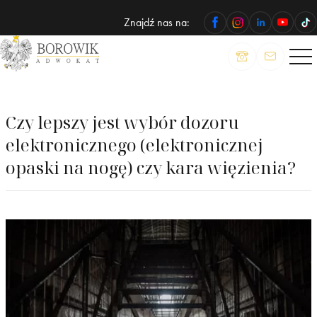
Znajdź nas na:
ADWOKAT
Wojciech
Borowik
Czy lepszy jest wybór dozoru
elektronicznego (elektronicznej
opaski na nogę) czy kara więzienia?