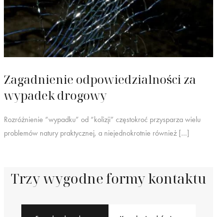
Zagadnienie odpowiedzialności za
wypadek drogowy
Rozróżnienie “wypadku” od “kolizji” częstokroć przysparza wielu
problemów natury praktycznej, a niejednokrotnie również […]
Trzy wygodne formy kontaktu