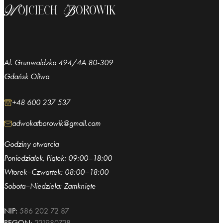
Wojciech Borowik
Al. Grunwaldzka 494/4A 80-309
Gdańsk Oliwa
+48 600 237 537
adwokatborowik@gmail.com
Godziny otwarcia
Poniedziałek, Piątek: 09:00–18:00
Wtorek–Czwartek: 08:00–18:00
Sobota–Niedziela: Zamknięte
NIP:
586 202 72 87
REGON:
221980728