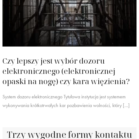
Czy lepszy jest wybór dozoru
elektronicznego (elektronicznej
opaski na nogę) czy kara więzienia?
System dozoru elektronicznego Tytułowa instytucja jest systemem
wykonywania krótkotrwałych kar pozbawienia wolności, który […]
Trzy wygodne formy kontaktu