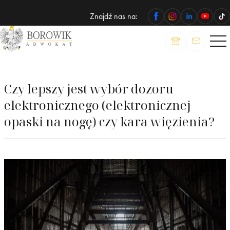
Znajdź nas na:
ADWOKAT
Wojciech
Borowik
Czy lepszy jest wybór dozoru
elektronicznego (elektronicznej
opaski na nogę) czy kara więzienia?