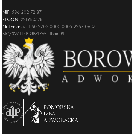
NIP:
586 202 72 87
REGON:
221980728
Nr konta:
55 1160 2202 0000 0005 2267 0637
BIC/SWIFT: BIGBPLPW I Iban: PL