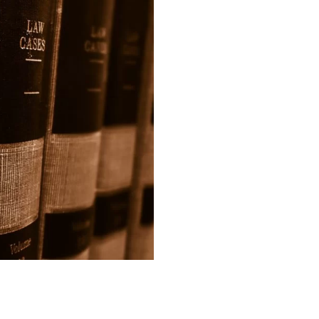
nie nieruchomości
ć konsumencka
ość