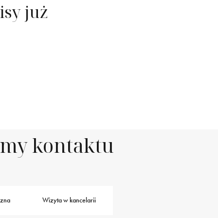
isy już
rmy kontaktu
czna
Wizyta w kancelarii