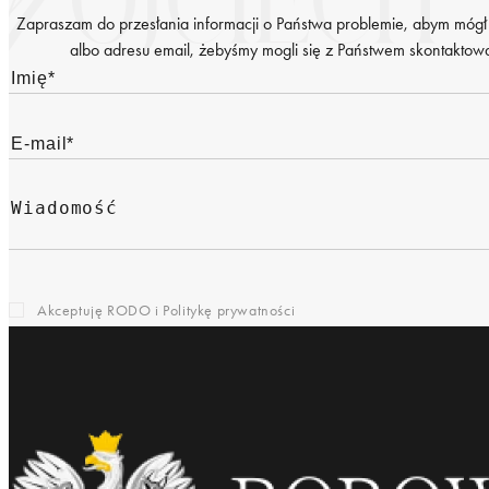
Zapraszam do przesłania informacji o Państwa problemie, abym mógł
albo adresu email, żebyśmy mogli się z Państwem skontaktować
Akceptuję RODO i
Politykę prywatności