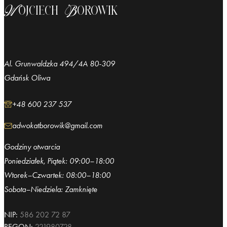
Wojciech Borowik
Al. Grunwaldzka 494/4A 80-309
Gdańsk Oliwa
+48 600 237 537
adwokatborowik@gmail.com
Godziny otwarcia
Poniedziałek, Piątek: 09:00–18:00
Wtorek–Czwartek: 08:00–18:00
Sobota–Niedziela: Zamknięte
NIP:
586 202 72 87
REGON:
221980728