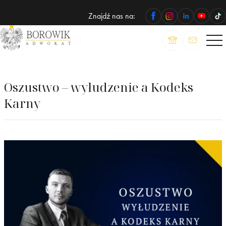
Znajdź nas na:
ADWOKAT
Wojciech
Borowik
Oszustwo – wyłudzenie a Kodeks
Karny