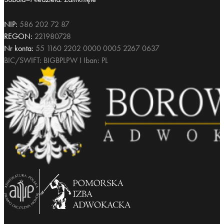
NIP:
586 202 72 87
REGON:
221980728
Nr konta:
55 1160 2202 0000 0005 2267 0637
BIC/SWIFT: BIGBPLPW I Iban: PL