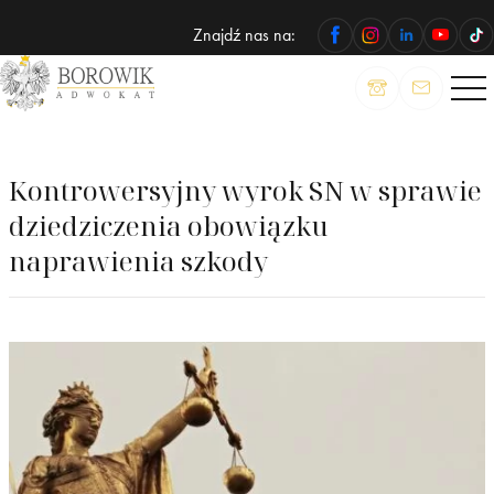
Znajdź nas na:
ADWOKAT
Wojciech
Borowik
Kontrowersyjny wyrok SN w sprawie
dziedziczenia obowiązku
naprawienia szkody