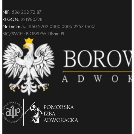
NIP:
586 202 72 87
REGON:
221980728
Nr konta:
55 1160 2202 0000 0005 2267 0637
BIC/SWIFT: BIGBPLPW I Iban: PL