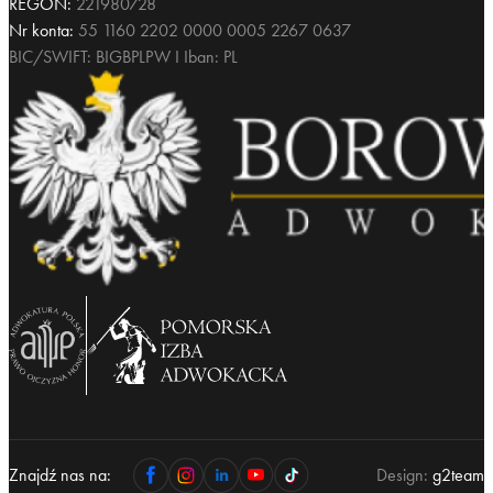
Nr konta:
55 1160 2202 0000 0005 2267 0637
BIC/SWIFT: BIGBPLPW I Iban: PL
Znajdź nas na:
Design:
g2team