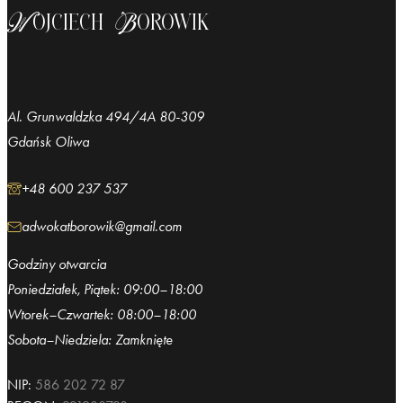
Wojciech Borowik
Al. Grunwaldzka 494/4A 80-309
Gdańsk Oliwa
+48 600 237 537
adwokatborowik@gmail.com
Godziny otwarcia
Poniedziałek, Piątek: 09:00–18:00
Wtorek–Czwartek: 08:00–18:00
Sobota–Niedziela: Zamknięte
NIP:
586 202 72 87
REGON:
221980728