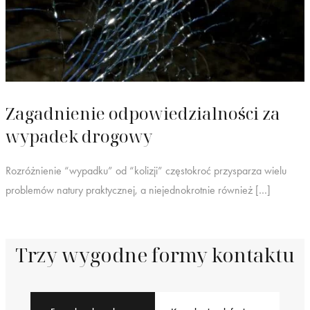
Zagadnienie odpowiedzialności za
wypadek drogowy
Rozróżnienie “wypadku” od “kolizji” częstokroć przysparza wielu
problemów natury praktycznej, a niejednokrotnie również […]
Trzy wygodne formy kontaktu