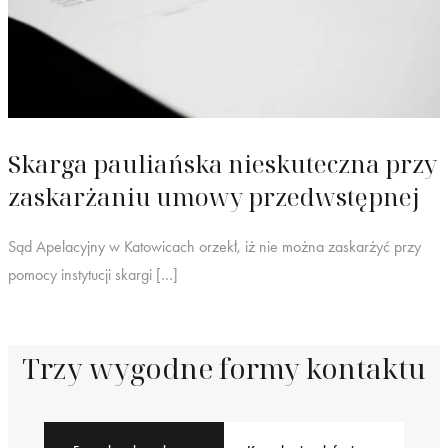
Skarga pauliańska nieskuteczna przy
zaskarżaniu umowy przedwstępnej
Sąd Apelacyjny w Katowicach orzekł, iż nie można zaskarżyć przy
pomocy instytucji skargi […]
Trzy wygodne formy kontaktu