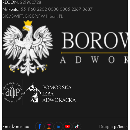
REGON:
221980728
Nr konta:
55 1160 2202 0000 0005 2267 0637
BIC/SWIFT: BIGBPLPW I Iban: PL
Znajdź nas na:
Design:
g2team