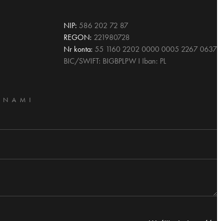
NIP:
586 202 72 87
REGON:
221980728
Nr konta:
55 1160 2202 0000 0005 2267 0637
BIC/SWIFT: BIGBPLPW I Iban: PL
 NAMI