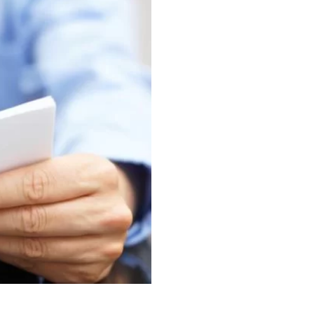
nie nieruchomości
ć konsumencka
ość