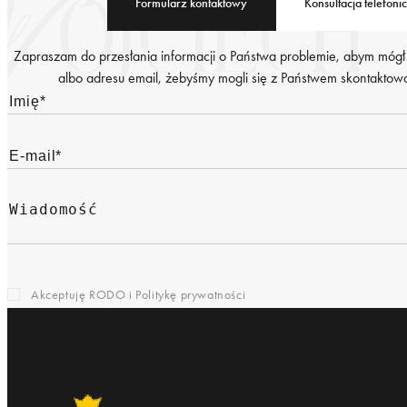
Formularz kontaktowy
Konsultacja telefoni
Zapraszam do przesłania informacji o Państwa problemie, abym mógł
albo adresu email, żebyśmy mogli się z Państwem skontaktować
Akceptuję RODO i
Politykę prywatności