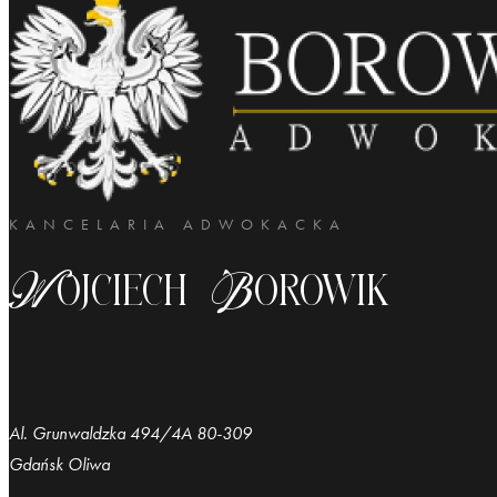
KANCELARIA ADWOKACKA
Wojciech Borowik
Al. Grunwaldzka 494/4A 80-309
Gdańsk Oliwa