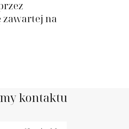
przez
 zawartej na
rmy kontaktu