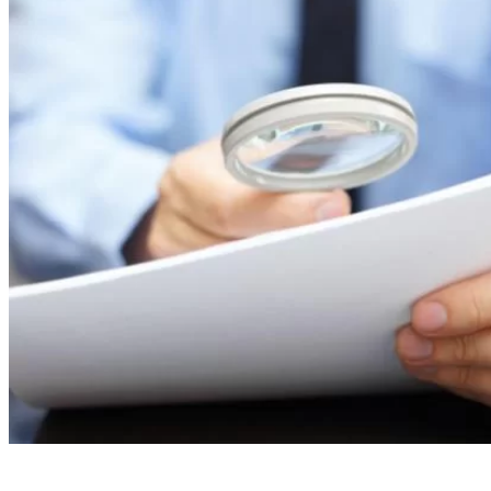
Odzyska
Upadłoś
Służebn