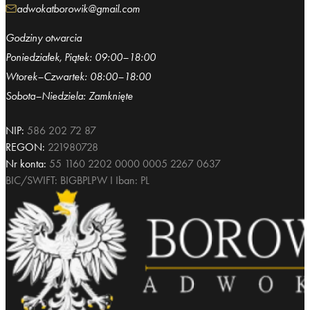
adwokatborowik@gmail.com
Godziny otwarcia
Poniedziałek, Piątek: 09:00–18:00
Wtorek–Czwartek: 08:00–18:00
Sobota–Niedziela: Zamknięte
NIP:
586 202 72 87
REGON:
221980728
Nr konta:
55 1160 2202 0000 0005 2267 0637
BIC/SWIFT: BIGBPLPW I Iban: PL