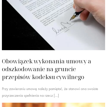
Obowiązek wykonania umowy a
odszkodowanie na gruncie
przepisów kodeksu cywilnego
Przy zawieraniu umowę należy pamiętać, że stanowi ona swoiste
przyrzeczenia spełnienia na rzecz […]