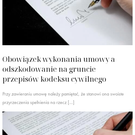
Obowiązek wykonania umowy a
odszkodowanie na gruncie
przepisów kodeksu cywilnego
Przy zawieraniu umowę należy pamiętać, że stanowi ona swoiste
przyrzeczenia spełnienia na rzecz […]