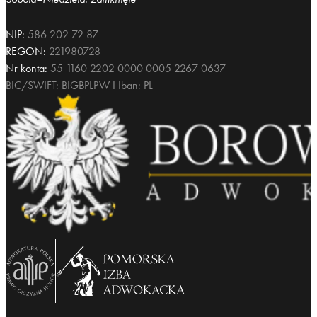
Sobota–Niedziela: Zamknięte
NIP:
586 202 72 87
REGON:
221980728
Nr konta:
55 1160 2202 0000 0005 2267 0637
BIC/SWIFT: BIGBPLPW I Iban: PL