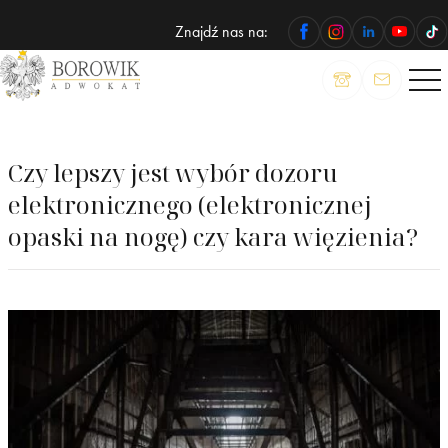
Znajdź nas na:
ADWOKAT
Wojciech
Borowik
Czy lepszy jest wybór dozoru
elektronicznego (elektronicznej
opaski na nogę) czy kara więzienia?