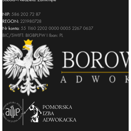
NIP:
586 202 72 87
REGON:
221980728
Nr konta:
55 1160 2202 0000 0005 2267 0637
BIC/SWIFT: BIGBPLPW I Iban: PL