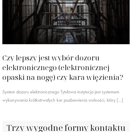
Czy lepszy jest wybór dozoru
elektronicznego (elektronicznej
opaski na nogę) czy kara więzienia?
System dozoru elektronicznego Tytułowa instytucja jest systemem
wykonywania krótkotrwałych kar pozbawienia wolności, który […]
Trzy wygodne formy kontaktu