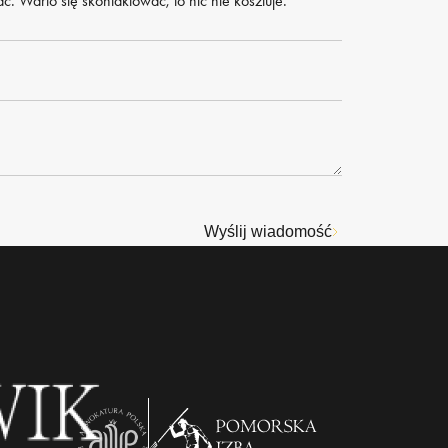
. Warto się skontaktować, to nic nie kosztuje.
Wyślij wiadomość