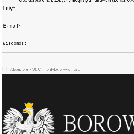
albo adresu email, żebyśmy mogli się z Państwem skontaktować
Akceptuję RODO i
Politykę prywatności