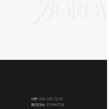
NIP:
586 202 72 87
REGON:
221980728