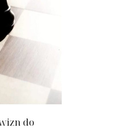
nie nieruchomości
ć konsumencka
ość
owizn do