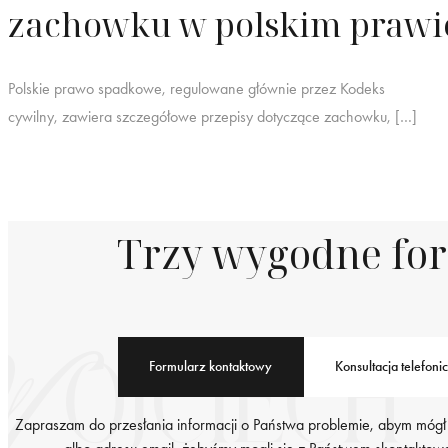
zachowku w polskim praw
Polskie prawo spadkowe, regulowane głównie przez Kodeks
cywilny, zawiera szczegółowe przepisy dotyczące zachowku, […]
Trzy wygodne fo
Formularz kontaktowy
Konsultacja telefoni
Zapraszam do przesłania informacji o Państwa problemie, abym mógł