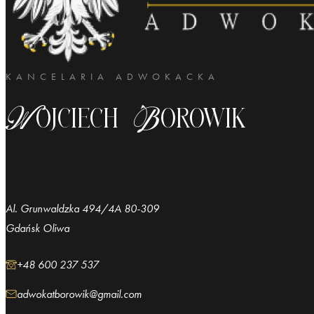
KANCELARIA ADWOKACKA
Wojciech Borowik
Al. Grunwaldzka 494/4A 80-309
Gdańsk Oliwa
+48 600 237 537
adwokatborowik@gmail.com