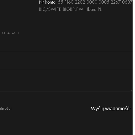
Nr konta:
55 1160 2202 0000 0005 2267 0637
BIC/SWIFT: BIGBPLPW I Iban: PL
 NAMI
atności
Wyślij wiadomość