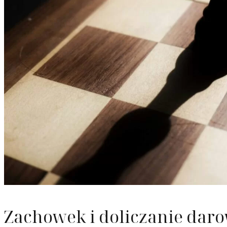
Odzyska
Upadłoś
Służebn
Zachowek i doliczanie dar