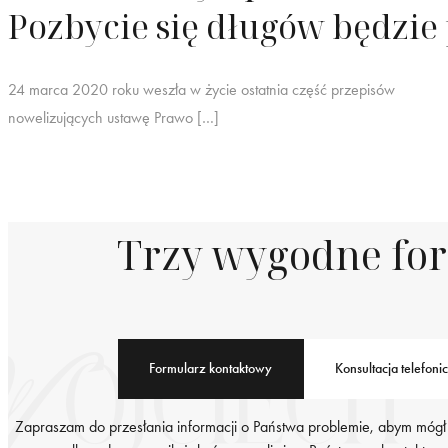
Pozbycie się długów będzie 
24 marca 2020 roku weszła w życie ostatnia część przepisów
nowelizujących ustawę Prawo […]
Trzy wygodne fo
Formularz kontaktowy
Konsultacja telefoni
Zapraszam do przesłania informacji o Państwa problemie, abym mógł