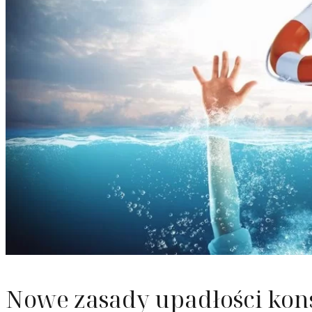
Odzyska
Upadłoś
Służebn
Nowe zasady upadłości kon