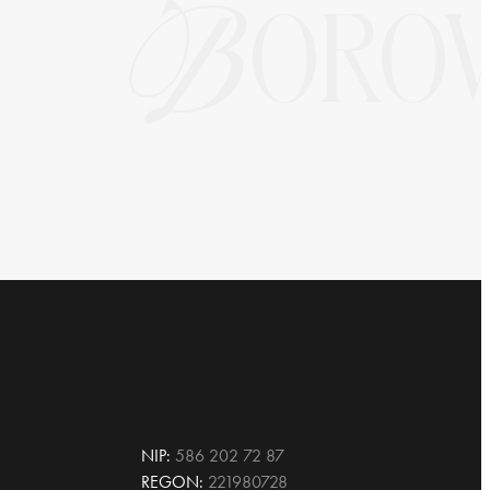
NIP:
586 202 72 87
REGON:
221980728