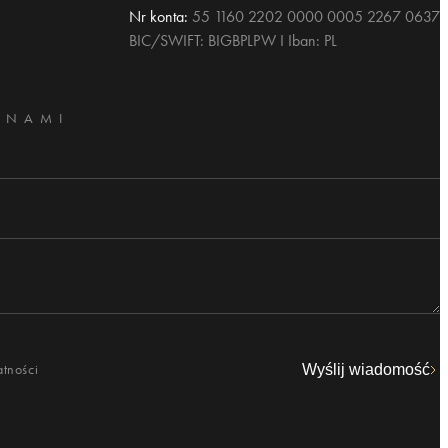
Nr konta:
55 1160 2202 0000 0005 2267 0637
BIC/SWIFT: BIGBPLPW I Iban: PL
 NAMI
atności
Wyślij wiadomość