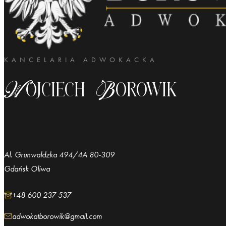
KANCELARIA ADWOKACKA
Wojciech Borowik
Al. Grunwaldzka 494/4A 80-309
Gdańsk Oliwa
+48 600 237 537
adwokatborowik@gmail.com