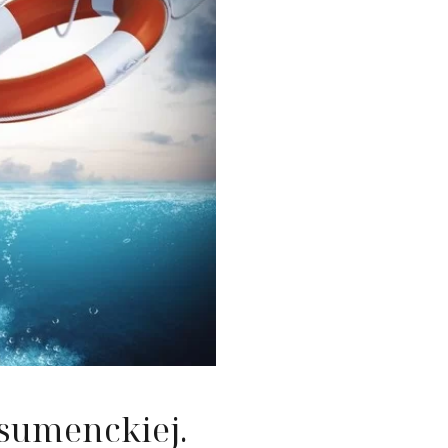
nie nieruchomości
ć konsumencka
ość
sumenckiej.