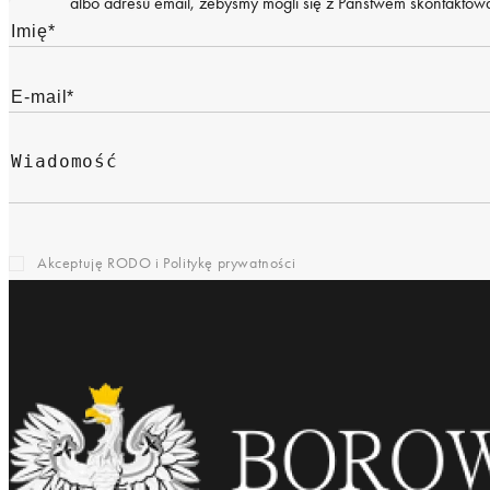
albo adresu email, żebyśmy mogli się z Państwem skontaktować
Akceptuję RODO i
Politykę prywatności