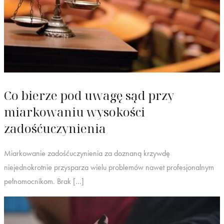
Co bierze pod uwagę sąd przy
miarkowaniu wysokości
zadośćuczynienia
Miarkowanie zadośćuczynienia za doznaną krzywdę
niejednokrotnie przysparza wielu problemów nawet profesjonalnym
pełnomocnikom. Brak […]