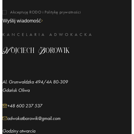
Akceptuję RODO i
Politykę prywatności
Wyślij wiadomość
KANCELARIA ADWOKACKA
Wojciech Borowik
Al. Grunwaldzka 494/4A 80-309
Gdańsk Oliwa
+48 600 237 537
adwokatborowik@gmail.com
Godziny otwarcia