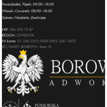
Poniedziałek, Piątek: 09:00–18:00
Wtorek–Czwartek: 08:00–18:00
Sobota–Niedziela: Zamknięte
NIP:
586 202 72 87
REGON:
221980728
Nr konta:
55 1160 2202 0000 0005 2267 0637
BIC/SWIFT: BIGBPLPW I Iban: PL