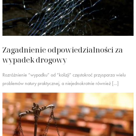
Zagadnienie odpowiedzialności za
wypadek drogowy
Rozróżnienie “wypadku” od “kolizji” częstokroć przysparza wielu
problemów natury praktycznej, a niejednokrotnie również […]