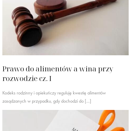
Prawo do alimentów a wina przy
rozwodzie cz. I
Kodeks rodzinny i opiekuńczy reguluję kwestię alimentów
zasądzanych w przypadku, gdy dochodzi do […]