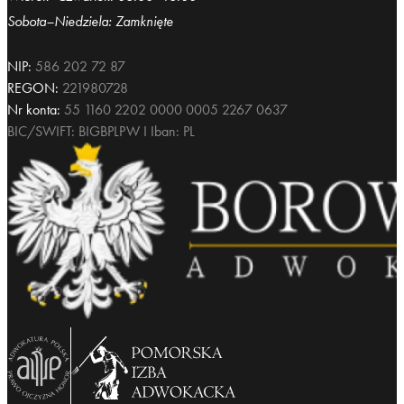
Sobota–Niedziela: Zamknięte
NIP:
586 202 72 87
REGON:
221980728
Nr konta:
55 1160 2202 0000 0005 2267 0637
BIC/SWIFT: BIGBPLPW I Iban: PL