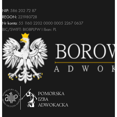
NIP:
586 202 72 87
REGON:
221980728
Nr konta:
55 1160 2202 0000 0005 2267 0637
BIC/SWIFT: BIGBPLPW I Iban: PL