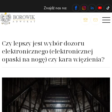
Znajdź nas na:
ADWOKAT
Wojciech
Borowik
Czy lepszy jest wybór dozoru
elektronicznego (elektronicznej
opaski na nogę) czy kara więzienia?