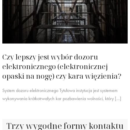
Czy lepszy jest wybór dozoru
elektronicznego (elektronicznej
opaski na nogę) czy kara więzienia?
System dozoru elektronicznego Tytułowa instytucja jest systemem
wykonywania krótkotrwałych kar pozbawienia wolności, który […]
Trzy wygodne formy kontaktu