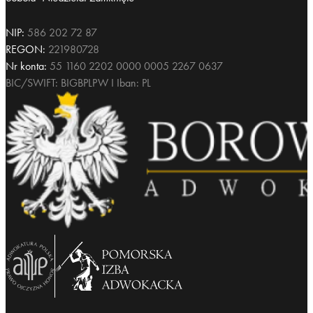
Sobota–Niedziela: Zamknięte
NIP:
586 202 72 87
REGON:
221980728
Nr konta:
55 1160 2202 0000 0005 2267 0637
BIC/SWIFT: BIGBPLPW I Iban: PL