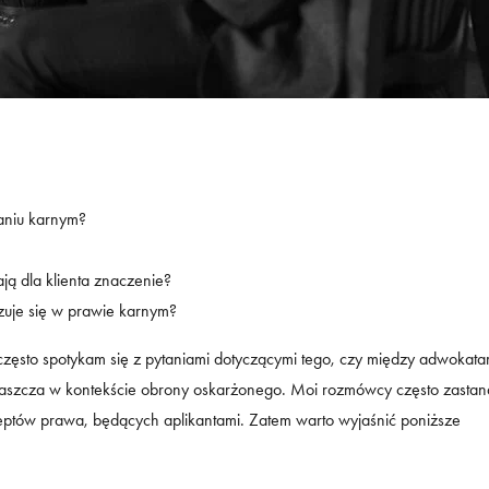
aniu karnym?
ą dla klienta znaczenie?
izuje się w prawie karnym?
 często spotykam się z pytaniami dotyczącymi tego, czy między adwokata
łaszcza w kontekście obrony oskarżonego. Moi rozmówcy często zastan
deptów prawa, będących aplikantami. Zatem warto wyjaśnić poniższe