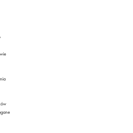
y
iwie
nia
dców
agane