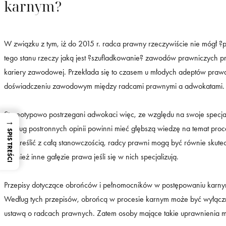
karnym?
W związku z tym, iż do 2015 r. radca prawny rzeczywiście nie mógł ?
tego stanu rzeczy jaką jest ?szufladkowanie? zawodów prawniczych p
kariery zawodowej. Przekłada się to czasem u młodych adeptów prawa
doświadczeniu zawodowym między radcami prawnymi a adwokatami.
Stereotypowo postrzegani adwokaci więc, ze względu na swoje specjal
→
według postronnych opinii powinni mieć głębszą wiedzę na temat proce
SPIS TREŚCI
podkreślić z całą stanowczością, radcy prawni mogą być równie skut
również inne gałęzie prawa jeśli się w nich specjalizują.
Przepisy dotyczące obrońców i pełnomocników w postępowaniu karny
Według tych przepisów, obrońcą w procesie karnym może być wyłączn
ustawą o radcach prawnych. Zatem osoby mające takie uprawnienia 