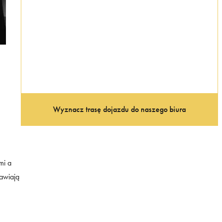
Wyznacz trasę dojazdu do naszego biura
mi a
awiają