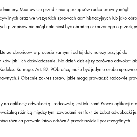
ł odmienny. Mianowicie przed zmianą przepisów radca prawny mógł
ywilnych oraz we wszystkich sprawach administracyjnych lub jako obr
ych przepisów nie mógł natomiast być obrońcą oskarżonego o przestęp
rze obrońców w procesie karnym i od tej daty należy przyjąć do
wników jak i ich doświadczenie. Na dzień dzisiejszy zarówno adwokat jak
 Kodeksu Karnego. Art. 82. ?Obrońcą może być jedynie osoba uprawni
prawnych.? Obecnie zakres spraw, jakie mogą prowadzić radcowie praw
 na aplikację adwokacką i radcowską jest taki sam! Proces aplikacji or
ważalną różnicą między tymi zawodami jest fakt, że żabot adwokacki je
stotna różnica pozwala łatwo odróżnić przedstawicieli poszczególnych