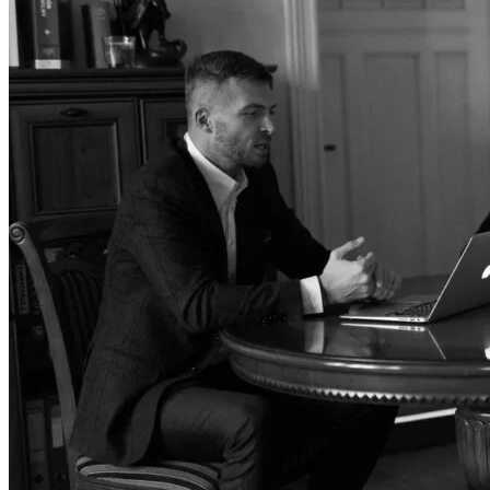
Odzyska
Upadłoś
Służebn