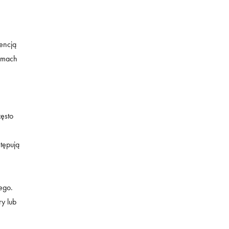
encją
ramach
zęsto
tępują
ego.
y lub