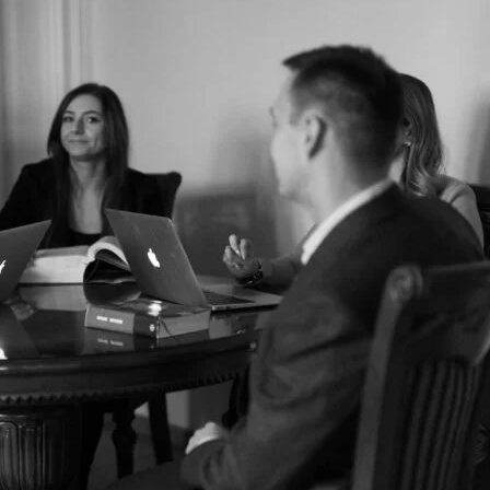
nie nieruchomości
ć konsumencka
ość