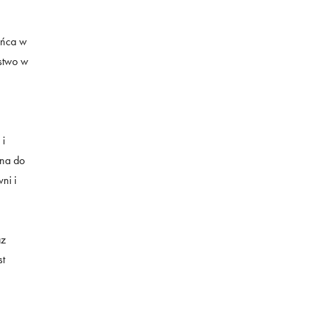
ońca w
stwo w
 i
ona do
ni i
az
st