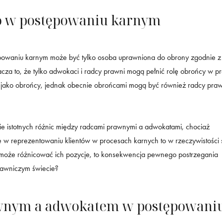
o w postępowaniu karnym
powaniu karnym może być tylko osoba uprawniona do obrony zgodnie z
cza to, że tylko adwokaci i radcy prawni mogą pełnić rolę obrońcy w p
ym jako obrońcy, jednak obecnie obrońcami mogą być również radcy pra
nie istotnych różnic między radcami prawnymi a adwokatami, chociaż
nie w reprezentowaniu klientów w procesach karnych to w rzeczywistości 
o może różnicować ich pozycje, to konsekwencja pewnego postrzegania
rawniczym świecie?
rawnym a adwokatem w postępowani