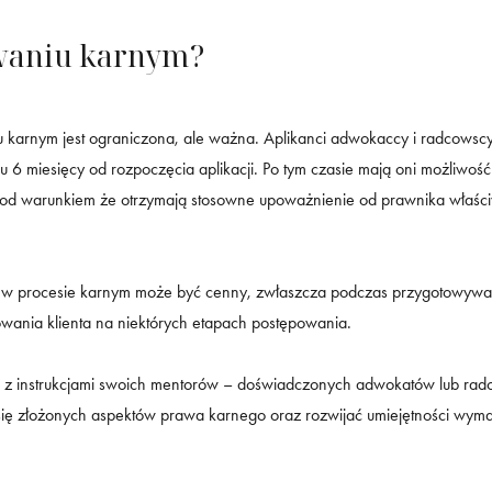
owaniu karnym?
u karnym jest ograniczona, ale ważna. Aplikanci adwokaccy i radcowsc
u 6 miesięcy od rozpoczęcia aplikacji. Po tym czasie mają oni możliwość
od warunkiem że otrzymają stosowne upoważnienie od prawnika właśc
iał w procesie karnym może być cenny, zwłaszcza podczas przygotowywa
wania klienta na niektórych etapach postępowania.
zie z instrukcjami swoich mentorów – doświadczonych adwokatów lub ra
ię złożonych aspektów prawa karnego oraz rozwijać umiejętności wym