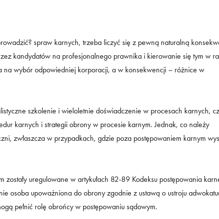
prowadzić? spraw karnych, trzeba liczyć się z pewną naturalną konsekw
rzez kandydatów na profesjonalnego prawnika i kierowanie się tym w 
 na wybór odpowiedniej korporacji, a w konsekwencji – różnice w
istyczne szkolenie i wieloletnie doświadczenie w procesach karnych, c
dur karnych i strategii obrony w procesie karnym. Jednak, co należy
eczni, zwłaszcza w przypadkach, gdzie poza postępowaniem karnym wys
m zostały uregulowane w artykułach 82-89 Kodeksu postępowania karn
ie osoba upoważniona do obrony zgodnie z ustawą o ustroju adwokatur
mogą pełnić rolę obrońcy w postępowaniu sądowym.