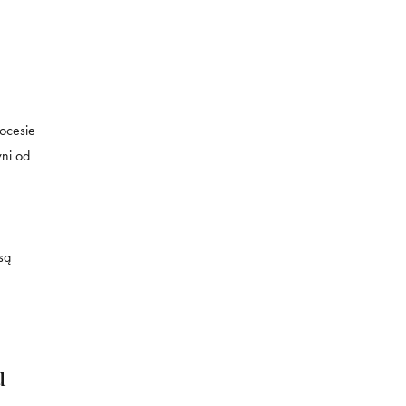
rocesie
wni od
są
u