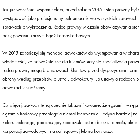
Jak już wcześniej wspominałem, przed rokiem 2015 r stan prawny by
występować jako profesjonalny pełnomocnik we wszystkich sprawach c
sprawach o wykroczenia. Radca prawny w czasie obowiązywania star
postępowaniu karnym bądź karnoskarbowym.
W 2015 zakończył się monopol adwokatów do występowania w charakte
wiadomości, że najważniejsze dla klientów stały się specjalizacja pra
radca prawny mogą bronić swoich klientów przed dyspozycjami norm
obrony według przepisów o ustroju adwokatury lub ustawy o radcach 
adwokaci jest tożsamy.
Co więcej, zawody te są obecnie tak zunifikowane, że egzamin wstępny
egzamin końcowy przebiegają niemal identycznie. Jedyną bardziej zau
koloru zielonego, podczas gdy radcowski jest niebieski. Ta mała, ale i
korporacji zawodowych na sali sądowej lub na korytarzu.