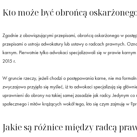
Kto może być obrońcą oskarżoneg
Zgodnie z obowiązującymi przepisami, obrońcą oskarżonego w postę
przepisami o ustroju adwokatury lub ustawy o radcach prawnych. Ozna
karnym. Pierwotnie tylko adwokaci specjalizowali się w prawie karn
2015 r.
W gruncie rzeczy, jeżeli chodzi o postępowania karne, nie ma formal
zwyczajowo przyjęło się myśleć, iż to adwokaci specjalizują się głów
uprawnieni do obrony na takiej samej zasadzie jak radcy. Jedynym c
społecznego i mitów krążących wokół tego, kto się czym zajmuję w ?p
Jakie są różnice między radcą p