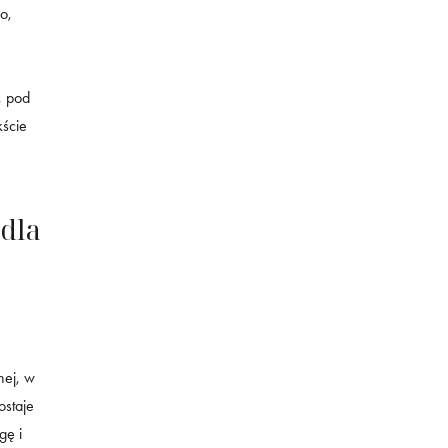
o,
, pod
kście
dla
nej, w
ostaje
gę i