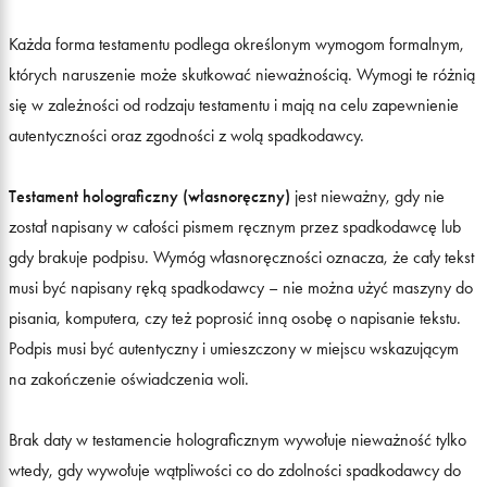
Każda forma testamentu podlega określonym wymogom formalnym,
których naruszenie może skutkować nieważnością. Wymogi te różnią
się w zależności od rodzaju testamentu i mają na celu zapewnienie
autentyczności oraz zgodności z wolą spadkodawcy.
Testament holograficzny (własnoręczny)
jest nieważny, gdy nie
został napisany w całości pismem ręcznym przez spadkodawcę lub
gdy brakuje podpisu. Wymóg własnoręczności oznacza, że cały tekst
musi być napisany ręką spadkodawcy – nie można użyć maszyny do
pisania, komputera, czy też poprosić inną osobę o napisanie tekstu.
Podpis musi być autentyczny i umieszczony w miejscu wskazującym
na zakończenie oświadczenia woli.
Brak daty w testamencie holograficznym wywołuje nieważność tylko
wtedy, gdy wywołuje wątpliwości co do zdolności spadkodawcy do