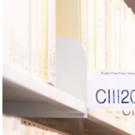
Odzyska
Upadłoś
Służebn