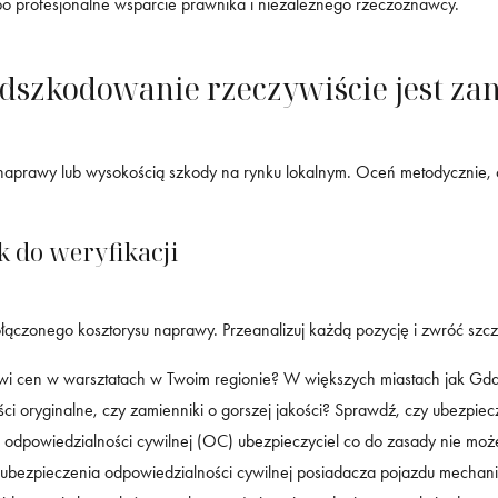
o profesjonalne wsparcie prawnika i niezależnego rzeczoznawcy.
odszkodowanie rzeczywiście jest za
 naprawy lub wysokością szkody na rynku lokalnym. Oceń metodycznie,
k do weryfikacji
 dołączonego kosztorysu naprawy. Przeanalizuj każdą pozycję i zwróć sz
cen w warsztatach w Twoim regionie? W większych miastach jak Gdańsk
ci oryginalne, czy zamienniki o gorszej jakości? Sprawdź, czy ubezpiec
dpowiedzialności cywilnej (OC) ubezpieczyciel co do zasady nie może p
 ubezpieczenia odpowiedzialności cywilnej posiadacza pojazdu mechan