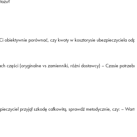
ntażu?
zwoli Ci obiektywnie porównać, czy kwoty w kosztorysie ubezpieczycie
ch części (oryginalne vs zamienniki, różni dostawcy) – Czasie potrze
ezpieczyciel przyjął szkodę całkowitą, sprawdź metodycznie, czy: – Wa