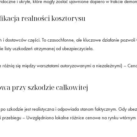
doczne i ukryte, które mogły zostać ujawnione dopiero w trakcie demo
kacja realności kosztorysu
czych i dostawców części. To czasochłonne, ale kluczowe działanie po
 listy uszkodzeń otrzymanej od ubezpieczyciela.
 różnią się między warsztatami autoryzowanymi a niezależnymi) – Cena
owa przy szkodzie całkowitej
 po szkodzie jest realistyczna i odpowiada stanom faktycznym. Gdy ub
i przebiegu – Uwzględniono lokalne różnice cenowe na rynku wtórnym