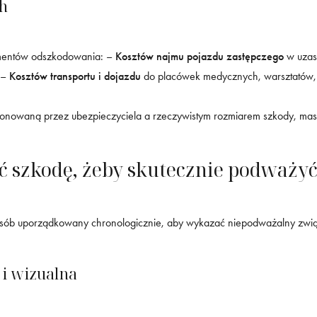
ch
lementów odszkodowania: –
Kosztów najmu pojazdu zastępczego
w uzas
 –
Kosztów transportu i dojazdu
do placówek medycznych, warsztatów
owaną przez ubezpieczyciela a rzeczywistym rozmiarem szkody, masz 
 szkodę, żeby skutecznie podważyć
osób uporządkowany chronologicznie, aby wykazać niepodważalny zwią
i wizualna