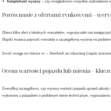
Kompletność wyceny
– czy uwzględniono wszystkie uszkodzenia wi
Porównanie z ofertami rynkowymi – weryfi
Zbierz kilka ofert z lokalnych warsztatów, wypożyczalni aut zastęp
Słupsk) możesz poprosić warsztaty o szczegółową wycenę na podstawie
Zwróć uwagę na różnice w: – Stawkach za robociznę (często znacznie
Ocena wartości pojazdu lub mienia – klucz
Zweryfikuj szczegółowo, czy wycena wartości pojazdu sprzed szkody i
wykonane z pojazdami o podobnym stanie technicznym, wyposażeniu 