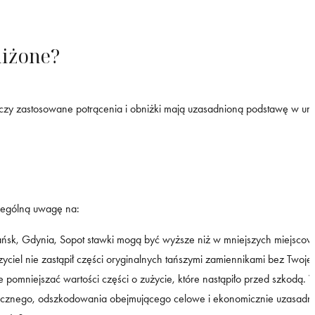
niżone?
 czy zastosowane potrącenia i obniżki mają uzasadnioną podstawę w u
czególną uwagę na:
, Gdynia, Sopot stawki mogą być wyższe niż w mniejszych miejscowości
zyciel nie zastąpił części oryginalnych tańszymi zamiennikami bez Twoje
omniejszać wartości części o zużycie, które nastąpiło przed szkodą. W
icznego, odszkodowania obejmującego celowe i ekonomicznie uzasadni