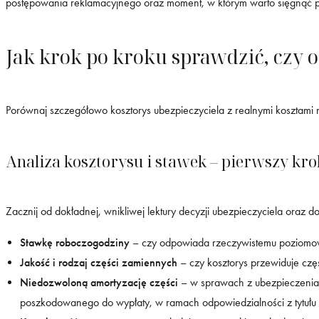
postępowania reklamacyjnego oraz moment, w którym warto sięgnąć p
Jak krok po kroku sprawdzić, czy 
Porównaj szczegółowo kosztorys ubezpieczyciela z realnymi kosztami
Analiza kosztorysu i stawek – pierwszy kro
Zacznij od dokładnej, wnikliwej lektury decyzji ubezpieczyciela oraz
Stawkę roboczogodziny
– czy odpowiada rzeczywistemu poziomowi 
Jakość i rodzaj części zamiennych
– czy kosztorys przewiduje częś
Niedozwoloną amortyzację części
– w sprawach z ubezpieczenia o
poszkodowanego do wypłaty, w ramach odpowiedzialności z tytułu