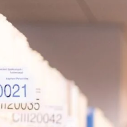
nie nieruchomości
ć konsumencka
ość