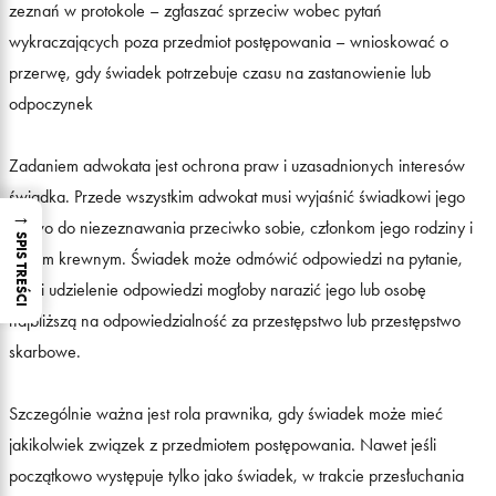
zeznań w protokole – zgłaszać sprzeciw wobec pytań
wykraczających poza przedmiot postępowania – wnioskować o
przerwę, gdy świadek potrzebuje czasu na zastanowienie lub
odpoczynek
Zadaniem adwokata jest ochrona praw i uzasadnionych interesów
świadka. Przede wszystkim adwokat musi wyjaśnić świadkowi jego
→
prawo do niezeznawania przeciwko sobie, członkom jego rodziny i
SPIS TREŚCI
bliskim krewnym. Świadek może odmówić odpowiedzi na pytanie,
jeżeli udzielenie odpowiedzi mogłoby narazić jego lub osobę
najbliższą na odpowiedzialność za przestępstwo lub przestępstwo
skarbowe.
Szczególnie ważna jest rola prawnika, gdy świadek może mieć
jakikolwiek związek z przedmiotem postępowania. Nawet jeśli
początkowo występuje tylko jako świadek, w trakcie przesłuchania