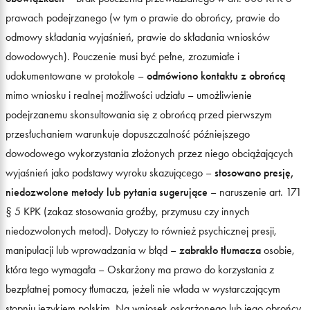
prawach podejrzanego (w tym o prawie do obrońcy, prawie do
odmowy składania wyjaśnień, prawie do składania wniosków
dowodowych). Pouczenie musi być pełne, zrozumiałe i
udokumentowane w protokole –
odmówiono kontaktu z obrońcą
mimo wniosku i realnej możliwości udziału – umożliwienie
podejrzanemu skonsultowania się z obrońcą przed pierwszym
przesłuchaniem warunkuje dopuszczalność późniejszego
dowodowego wykorzystania złożonych przez niego obciążających
wyjaśnień jako podstawy wyroku skazującego –
stosowano presję,
niedozwolone metody lub pytania sugerujące
– naruszenie art. 171
§ 5 KPK (zakaz stosowania groźby, przymusu czy innych
niedozwolonych metod). Dotyczy to również psychicznej presji,
manipulacji lub wprowadzania w błąd –
zabrakło tłumacza
osobie,
która tego wymagała – Oskarżony ma prawo do korzystania z
bezpłatnej pomocy tłumacza, jeżeli nie włada w wystarczającym
stopniu językiem polskim. Na wniosek oskarżonego lub jego obrońcy