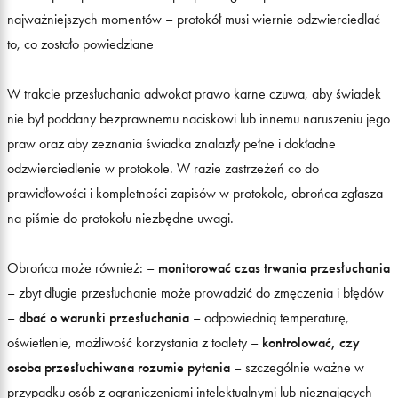
najważniejszych momentów – protokół musi wiernie odzwierciedlać
to, co zostało powiedziane
W trakcie przesłuchania adwokat prawo karne czuwa, aby świadek
nie był poddany bezprawnemu naciskowi lub innemu naruszeniu jego
praw oraz aby zeznania świadka znalazły pełne i dokładne
odzwierciedlenie w protokole. W razie zastrzeżeń co do
prawidłowości i kompletności zapisów w protokole, obrońca zgłasza
na piśmie do protokołu niezbędne uwagi.
Obrońca może również: –
monitorować czas trwania przesłuchania
– zbyt długie przesłuchanie może prowadzić do zmęczenia i błędów
–
dbać o warunki przesłuchania
– odpowiednią temperaturę,
oświetlenie, możliwość korzystania z toalety –
kontrolować, czy
osoba przesłuchiwana rozumie pytania
– szczególnie ważne w
przypadku osób z ograniczeniami intelektualnymi lub nieznających