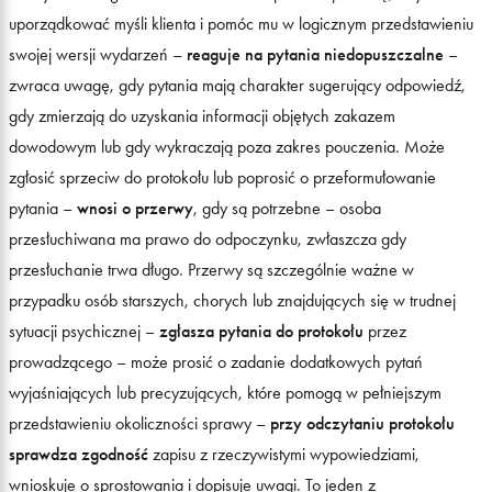
uporządkować myśli klienta i pomóc mu w logicznym przedstawieniu
swojej wersji wydarzeń –
reaguje na pytania niedopuszczalne
–
zwraca uwagę, gdy pytania mają charakter sugerujący odpowiedź,
gdy zmierzają do uzyskania informacji objętych zakazem
dowodowym lub gdy wykraczają poza zakres pouczenia. Może
zgłosić sprzeciw do protokołu lub poprosić o przeformułowanie
pytania –
wnosi o przerwy
, gdy są potrzebne – osoba
przesłuchiwana ma prawo do odpoczynku, zwłaszcza gdy
przesłuchanie trwa długo. Przerwy są szczególnie ważne w
przypadku osób starszych, chorych lub znajdujących się w trudnej
sytuacji psychicznej –
zgłasza pytania do protokołu
przez
prowadzącego – może prosić o zadanie dodatkowych pytań
wyjaśniających lub precyzujących, które pomogą w pełniejszym
przedstawieniu okoliczności sprawy –
przy odczytaniu protokołu
sprawdza zgodność
zapisu z rzeczywistymi wypowiedziami,
wnioskuje o sprostowania i dopisuje uwagi. To jeden z