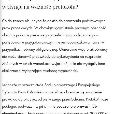
wpłynąć na ważność protokołu?
Co do zasady nie, chyba że doszło do naruszenia podstawowych
praw procesowych. W obowiązującym stanie prawnym obecność
obrońcy podczas pierwszego przesłuchania podejrzanego w
postępowaniu przygotowawczym nie jest obowiązkowa nawet w
przypadkach obrony obligatoryjnej. Generalnie więc brak obrońcy
nie może stanowić przeszkody do wykorzystania na rozprawie
złożonych w takich warunkach wyjaśnień, o ile nie wystąpiły inne
okoliczności wyłączające swobodę wypowiedzi.
Jednakże w orzecznictwie Sądu Najwyższego i Europejskiego
Trybunału Praw Człowieka coraz silniej akcentuje się znaczenie
prawa do obrońcy już od pierwszego przesłuchania. Protokół może
podlegać podważeniu, jeśli: –
nie pouczono o prawach lub
obowiązkach
– brak pouczenia przewidzianego w art. 300 KPK o