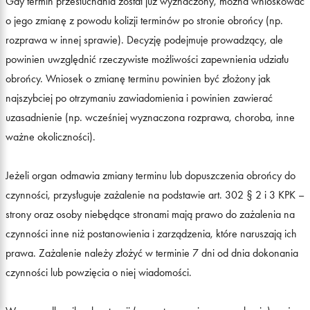
Gdy termin przesłuchania został już wyznaczony, można wnioskować
o jego zmianę z powodu kolizji terminów po stronie obrońcy (np.
rozprawa w innej sprawie). Decyzję podejmuje prowadzący, ale
powinien uwzględnić rzeczywiste możliwości zapewnienia udziału
obrońcy. Wniosek o zmianę terminu powinien być złożony jak
najszybciej po otrzymaniu zawiadomienia i powinien zawierać
uzasadnienie (np. wcześniej wyznaczona rozprawa, choroba, inne
ważne okoliczności).
Jeżeli organ odmawia zmiany terminu lub dopuszczenia obrońcy do
czynności, przysługuje zażalenie na podstawie art. 302 § 2 i 3 KPK –
strony oraz osoby niebędące stronami mają prawo do zażalenia na
czynności inne niż postanowienia i zarządzenia, które naruszają ich
prawa. Zażalenie należy złożyć w terminie 7 dni od dnia dokonania
czynności lub powzięcia o niej wiadomości.