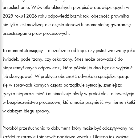
przesłuchanie. W świetle aktualnych przepisów obowiązujących w
2025 roku i 2026 roku odpowiedź brzmi: tak, obecność prawnika
nie tylko jest możliwa, ale często stanowi fundamentalną gwarancję
przestrzegania praw procesowych.
To moment stresujący – niezależnie od tego, czy jesteś wezwany jako
świadek, podejrzany, czy oskarżony. Stres może prowadzić do
nieprzemyślanych odpowiedzi, które później trudno będzie wyjaśnić
lub skorygować. W praktyce obecność adwokata specjalizującego
się w sprawach karnych często porządkuje sytuację, zmniejsza
ryzyko nieporozumień i minimalizuje błędy w protokole. To inwestycja
w bezpieczeństwo procesowe, która może przynieść wymierne skutki
w dalszym biegu sprawy.
Protokół przesłuchania to dokument, który może być odczytywany na
każdej rozprawie i stanowić podstawę wyroku. Dlatego tak ważne