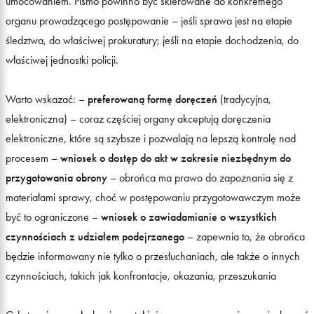
umocowaniem. Pismo powinno być skierowane do konkretnego
organu prowadzącego postępowanie – jeśli sprawa jest na etapie
śledztwa, do właściwej prokuratury; jeśli na etapie dochodzenia, do
właściwej jednostki policji.
Warto wskazać: –
preferowaną formę doręczeń
(tradycyjna,
elektroniczna) – coraz częściej organy akceptują doręczenia
elektroniczne, które są szybsze i pozwalają na lepszą kontrolę nad
procesem –
wniosek o dostęp do akt w zakresie niezbędnym do
przygotowania obrony
– obrońca ma prawo do zapoznania się z
materiałami sprawy, choć w postępowaniu przygotowawczym może
być to ograniczone –
wniosek o zawiadamianie o wszystkich
czynnościach z udziałem podejrzanego
– zapewnia to, że obrońca
będzie informowany nie tylko o przesłuchaniach, ale także o innych
czynnościach, takich jak konfrontacje, okazania, przeszukania