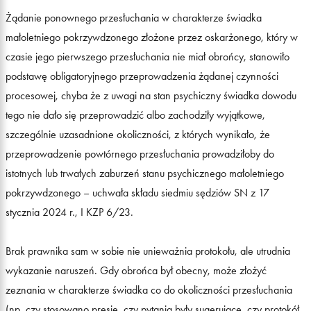
Żądanie ponownego przesłuchania w charakterze świadka
małoletniego pokrzywdzonego złożone przez oskarżonego, który w
czasie jego pierwszego przesłuchania nie miał obrońcy, stanowiło
podstawę obligatoryjnego przeprowadzenia żądanej czynności
procesowej, chyba że z uwagi na stan psychiczny świadka dowodu
tego nie dało się przeprowadzić albo zachodziły wyjątkowe,
szczególnie uzasadnione okoliczności, z których wynikało, że
przeprowadzenie powtórnego przesłuchania prowadziłoby do
istotnych lub trwałych zaburzeń stanu psychicznego małoletniego
pokrzywdzonego – uchwała składu siedmiu sędziów SN z 17
stycznia 2024 r., I KZP 6/23.
Brak prawnika sam w sobie nie unieważnia protokołu, ale utrudnia
wykazanie naruszeń. Gdy obrońca był obecny, może złożyć
zeznania w charakterze świadka co do okoliczności przesłuchania
(np. czy stosowano presję, czy pytania były sugerujące, czy protokół