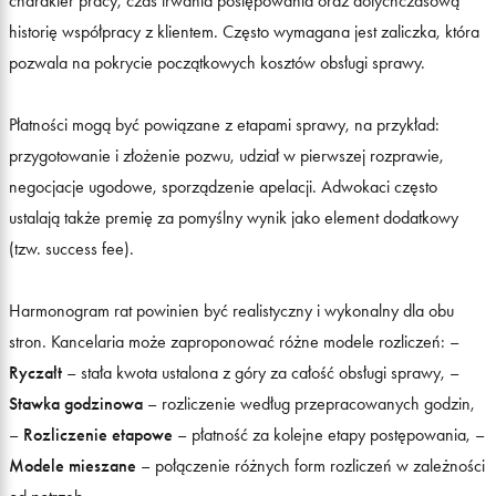
charakter pracy, czas trwania postępowania oraz dotychczasową
historię współpracy z klientem. Często wymagana jest zaliczka, która
pozwala na pokrycie początkowych kosztów obsługi sprawy.
Płatności mogą być powiązane z etapami sprawy, na przykład:
przygotowanie i złożenie pozwu, udział w pierwszej rozprawie,
negocjacje ugodowe, sporządzenie apelacji. Adwokaci często
ustalają także premię za pomyślny wynik jako element dodatkowy
(tzw. success fee).
Harmonogram rat powinien być realistyczny i wykonalny dla obu
stron. Kancelaria może zaproponować różne modele rozliczeń: –
Ryczałt
– stała kwota ustalona z góry za całość obsługi sprawy, –
Stawka godzinowa
– rozliczenie według przepracowanych godzin,
–
Rozliczenie etapowe
– płatność za kolejne etapy postępowania, –
Modele mieszane
– połączenie różnych form rozliczeń w zależności