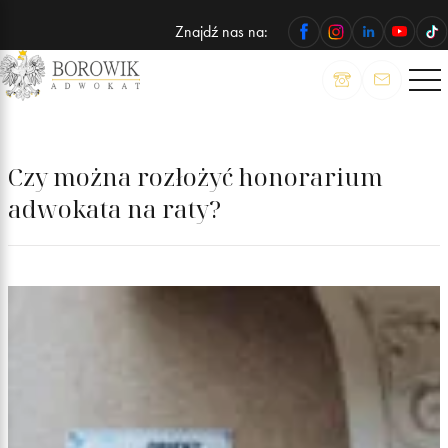
Znajdź nas na:
ADWOKAT
Wojciech
Borowik
Czy można rozłożyć honorarium
adwokata na raty?