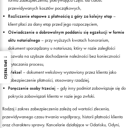
forma zabezpieczenia, pokrywająca część lub całość
przewidywanych kosztów początkowych,
Rozliczenie etapowe z płatnością z góry za kolejny etap
–
klient płaci za dany etap przed jego rozpoczęciem,
Oświadczenie o dobrowolnym poddaniu się egzekucji w formie
aktu notarialnego
– przy wyższych kwotach honorarium,
dokument sporządzany u notariusza, który w razie zaległości
→
pozwala na szybsze dochodzenie należności bez konieczności
SPIS TREŚCI
wytaczania procesu,
Weksel
– dokument wekslowy wystawiony przez klienta jako
zabezpieczenie płatności, stosowany rzadziej,
Poręczenie osoby trzeciej
– gdy inny podmiot zobowiązuje się do
pokrycia zobowiązań klienta w razie jego zwłoki.
Rodzaj i zakres zabezpieczenia zależą od wartości zlecenia,
przewidywanego czasu trwania współpracy, historii płatności klienta
oraz charakteru sprawy. Kancelarie działające w Gdańsku, Gdyni,