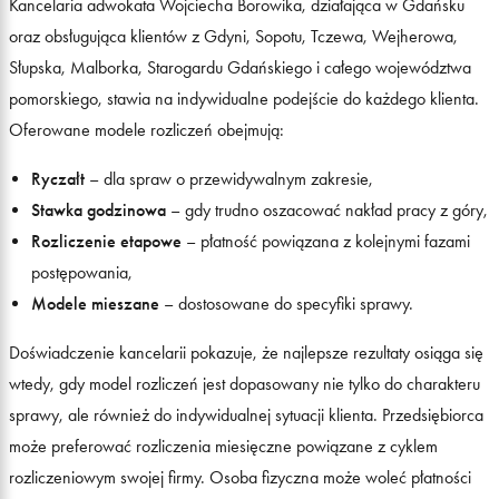
Kancelaria adwokata Wojciecha Borowika, działająca w Gdańsku
oraz obsługująca klientów z Gdyni, Sopotu, Tczewa, Wejherowa,
Słupska, Malborka, Starogardu Gdańskiego i całego województwa
pomorskiego, stawia na indywidualne podejście do każdego klienta.
Oferowane modele rozliczeń obejmują:
Ryczałt
– dla spraw o przewidywalnym zakresie,
Stawka godzinowa
– gdy trudno oszacować nakład pracy z góry,
Rozliczenie etapowe
– płatność powiązana z kolejnymi fazami
postępowania,
Modele mieszane
– dostosowane do specyfiki sprawy.
Doświadczenie kancelarii pokazuje, że najlepsze rezultaty osiąga się
wtedy, gdy model rozliczeń jest dopasowany nie tylko do charakteru
sprawy, ale również do indywidualnej sytuacji klienta. Przedsiębiorca
może preferować rozliczenia miesięczne powiązane z cyklem
rozliczeniowym swojej firmy. Osoba fizyczna może woleć płatności