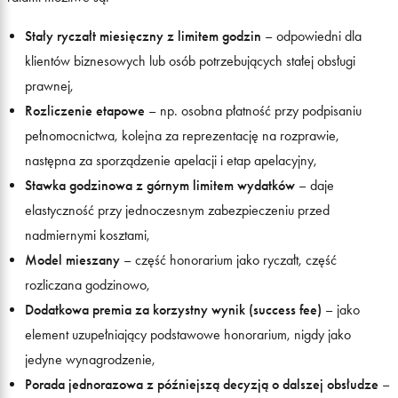
Stały ryczałt miesięczny z limitem godzin
– odpowiedni dla
klientów biznesowych lub osób potrzebujących stałej obsługi
prawnej,
Rozliczenie etapowe
– np. osobna płatność przy podpisaniu
pełnomocnictwa, kolejna za reprezentację na rozprawie,
następna za sporządzenie apelacji i etap apelacyjny,
Stawka godzinowa z górnym limitem wydatków
– daje
elastyczność przy jednoczesnym zabezpieczeniu przed
nadmiernymi kosztami,
Model mieszany
– część honorarium jako ryczałt, część
rozliczana godzinowo,
Dodatkowa premia za korzystny wynik (success fee)
– jako
element uzupełniający podstawowe honorarium, nigdy jako
jedyne wynagrodzenie,
Porada jednorazowa z późniejszą decyzją o dalszej obsłudze
–