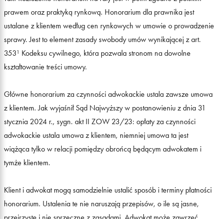
prawem oraz praktyką rynkową. Honorarium dla prawnika jest
ustalane z klientem według cen rynkowych w umowie o prowadzenie
sprawy. Jest to element zasady swobody umów wynikającej z art.
353¹ Kodeksu cywilnego, która pozwala stronom na dowolne
kształtowanie treści umowy.
Główne honorarium za czynności adwokackie ustala zawsze umowa
z klientem. Jak wyjaśnił Sąd Najwyższy w postanowieniu z dnia 31
stycznia 2024 r., sygn. akt II ZOW 23/23: opłaty za czynności
adwokackie ustala umowa z klientem, niemniej umowa ta jest
wiążąca tylko w relacji pomiędzy obrońcą będącym adwokatem i
tymże klientem.
Klient i adwokat mogą samodzielnie ustalić sposób i terminy płatności
honorarium. Ustalenia te nie naruszają przepisów, o ile są jasne,
przejrzyste i nie sprzeczne z zasadami. Adwokat może zawrzeć