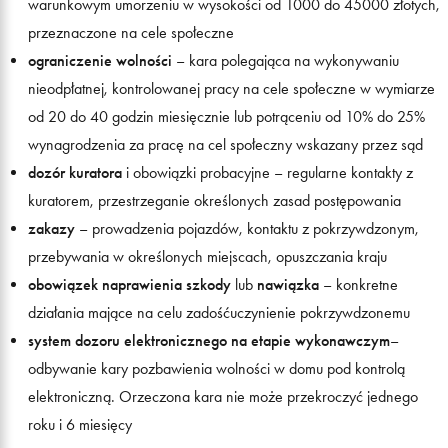
warunkowym umorzeniu w wysokości od 1000 do 45000 złotych,
przeznaczone na cele społeczne
ograniczenie wolności
– kara polegająca na wykonywaniu
nieodpłatnej, kontrolowanej pracy na cele społeczne w wymiarze
od 20 do 40 godzin miesięcznie lub potrąceniu od 10% do 25%
wynagrodzenia za pracę na cel społeczny wskazany przez sąd
dozór kuratora
i obowiązki probacyjne – regularne kontakty z
kuratorem, przestrzeganie określonych zasad postępowania
zakazy
– prowadzenia pojazdów, kontaktu z pokrzywdzonym,
przebywania w określonych miejscach, opuszczania kraju
obowiązek naprawienia szkody
lub
nawiązka
– konkretne
działania mające na celu zadośćuczynienie pokrzywdzonemu
system dozoru elektroniczneg
o na etapie wykonawczym
–
odbywanie kary pozbawienia wolności w domu pod kontrolą
elektroniczną. Orzeczona kara nie może przekroczyć jednego
roku i 6 miesięcy