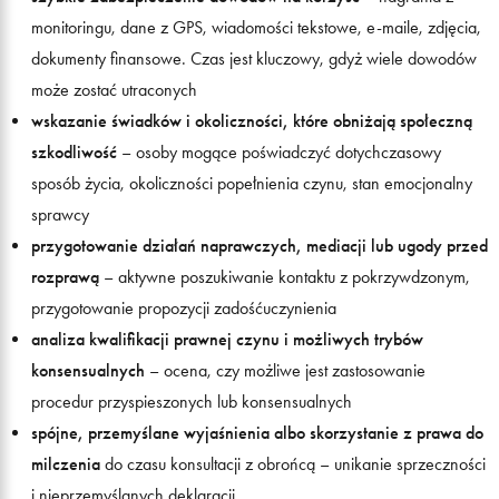
monitoringu, dane z GPS, wiadomości tekstowe, e-maile, zdjęcia,
dokumenty finansowe. Czas jest kluczowy, gdyż wiele dowodów
może zostać utraconych
wskazanie świadków i okoliczności, które obniżają społeczną
szkodliwość
– osoby mogące poświadczyć dotychczasowy
sposób życia, okoliczności popełnienia czynu, stan emocjonalny
sprawcy
przygotowanie działań naprawczych, mediacji lub ugody przed
rozprawą
– aktywne poszukiwanie kontaktu z pokrzywdzonym,
przygotowanie propozycji zadośćuczynienia
analiza kwalifikacji prawnej czynu i możliwych trybów
konsensualnych
– ocena, czy możliwe jest zastosowanie
procedur przyspieszonych lub konsensualnych
spójne, przemyślane wyjaśnienia albo skorzystanie z prawa do
milczenia
do czasu konsultacji z obrońcą – unikanie sprzeczności
i nieprzemyślanych deklaracji