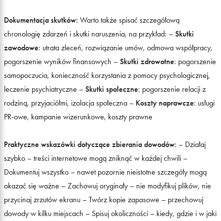
Dokumentacja skutków:
Warto także spisać szczegółową
chronologię zdarzeń i skutki naruszenia, na przykład: –
Skutki
zawodowe
: utrata zleceń, rozwiązanie umów, odmowa współpracy,
pogorszenie wyników finansowych –
Skutki zdrowotne
: pogorszenie
samopoczucia, konieczność korzystania z pomocy psychologicznej,
leczenie psychiatryczne –
Skutki społeczne
: pogorszenie relacji z
rodziną, przyjaciółmi, izolacja społeczna –
Koszty naprawcze
: usługi
PR-owe, kampanie wizerunkowe, koszty prawne
Praktyczne wskazówki dotyczące zbierania dowodów:
– Działaj
szybko – treści internetowe mogą zniknąć w każdej chwili –
Dokumentuj wszystko – nawet pozornie nieistotne szczegóły mogą
okazać się ważne – Zachowuj oryginały – nie modyfikuj plików, nie
przycinaj zrzutów ekranu – Twórz kopie zapasowe – przechowuj
dowody w kilku miejscach – Spisuj okoliczności – kiedy, gdzie i w jaki