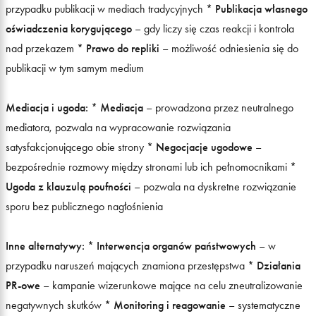
przypadku publikacji w mediach tradycyjnych *
Publikacja własnego
oświadczenia korygującego
– gdy liczy się czas reakcji i kontrola
nad przekazem *
Prawo do repliki
– możliwość odniesienia się do
publikacji w tym samym medium
Mediacja i ugoda:
*
Mediacja
– prowadzona przez neutralnego
mediatora, pozwala na wypracowanie rozwiązania
satysfakcjonującego obie strony *
Negocjacje ugodowe
–
bezpośrednie rozmowy między stronami lub ich pełnomocnikami *
Ugoda z klauzulą poufności
– pozwala na dyskretne rozwiązanie
sporu bez publicznego nagłośnienia
Inne alternatywy:
*
Interwencja organów państwowych
– w
przypadku naruszeń mających znamiona przestępstwa *
Działania
PR-owe
– kampanie wizerunkowe mające na celu zneutralizowanie
negatywnych skutków *
Monitoring i reagowanie
– systematyczne