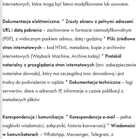
internetowych, które mogą być łatwo modyfikowane lub usuwane.
Dokumentacja elektroniczna:
*
Zrzuty ekranu z pełnymi adresami
URL i datą pobrania
– zachowane w formacie niemodyfikowalnym
(PDF), z widocznym paskiem adresu, datą i godziną *
Pliki źródłowe
stron internetowych
– kod HTML, metadane, kopie z archiwów
internetowych (Wayback Machine, Archive.today) *
Protokół
notarialny z przeglądania stron internetowych
(tzw. zabezpieczenie
notarialne dowodu), który ma szczególną moc dowodową i jest
trudny do podważenia w sądzie *
Dokumentacja techniczna
– logi
serwerów, dane o adresach IP, informacje o czasie publikacji z
metadanych plików
Korespondencja i komunikacja:
*
Korespondencja e-mail
– pełne
nagłówki wiadomości, załączniki, historia konwersacji *
Wiadomości
w komunikatorach
– WhatsApp, Messenger, Telegram, z