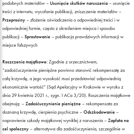
podobnych materiałów –
Usunięcie skutków naruszenia
– usunięcie
treści z internetu, wycofanie publikacji, zniszczenie materiałów –
Przeprosiny
– złożenie oświadczenia o odpowiedniej treści i w
odpowiedniej formie, często z określeniem miejsca i sposobu
publikacji –
Sprostowanie
– publikacja prawdziwych informacji w
miejsce fałszywych
Roszczenia majątkowe:
Zgodnie z orzecznictwem,
“zadośćuczynienie pieniężne powinno stanowić rekompensatę za
całą krzywdę, a jego wysokość musi przedstawiać odpowiednią
ekonomicznie wartość” (Sąd Apelacyjny w Krakowie w wyroku z
dnia 29 kwietnia 2021 r., sygn. I ACa 3/20). Roszczenia majątkowe
obejmują: –
Zadośćuczynienie pieniężne
– rekompensata za
doznaną krzywdę, cierpienia psychiczne –
Odszkodowanie
–
naprawienie szkody majątkowej wynikłej z naruszenia –
Zapłata na
cel społeczny
– alternatywa dla zadośćuczynienia, szczególnie w