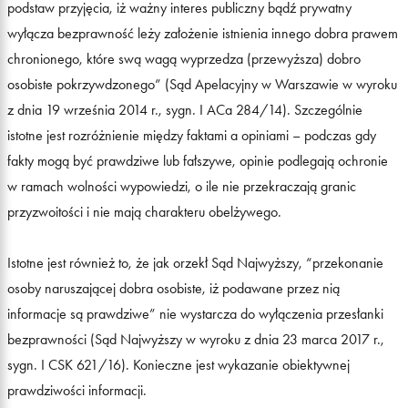
podstaw przyjęcia, iż ważny interes publiczny bądź prywatny
wyłącza bezprawność leży założenie istnienia innego dobra prawem
chronionego, które swą wagą wyprzedza (przewyższa) dobro
osobiste pokrzywdzonego” (Sąd Apelacyjny w Warszawie w wyroku
z dnia 19 września 2014 r., sygn. I ACa 284/14). Szczególnie
istotne jest rozróżnienie między faktami a opiniami – podczas gdy
fakty mogą być prawdziwe lub fałszywe, opinie podlegają ochronie
w ramach wolności wypowiedzi, o ile nie przekraczają granic
przyzwoitości i nie mają charakteru obelżywego.
Istotne jest również to, że jak orzekł Sąd Najwyższy, “przekonanie
osoby naruszającej dobra osobiste, iż podawane przez nią
informacje są prawdziwe” nie wystarcza do wyłączenia przesłanki
bezprawności (Sąd Najwyższy w wyroku z dnia 23 marca 2017 r.,
sygn. I CSK 621/16). Konieczne jest wykazanie obiektywnej
prawdziwości informacji.