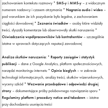
zachowaniem kontekstu rozmowy *
SMS-y i MMS-y
– z widocznym
numerem nadawcy i czasem otrzymania *
Nagrania audio i wideo
–
pod warunkiem że ich pozyskanie było legalne, z zachowaniem
ciągłości dowodowej *
Zeznania świadków
– osoby które widziały
treści, słyszały komentarze lub obserwowały skutki naruszenia *
Oświadczenia współpracowników lub kontrahentów
– szczególnie
istotne w sprawach dotyczących reputacji zawodowej
Analiza skutków naruszenia:
*
Raporty zasięgów i statystyk
publikacji
– dane z Google Analytics, platform społecznościowych,
narzędzi monitoringu internetu *
Opinie biegłych
– w zakresie
technologii informatycznych, analizy treści, skutków wizerunkowych,
wyceny szkód *
Wezwanie przedsądowe i odpowiedzi drugiej
strony
– dokumentujące próby polubownego rozwiązania sporu *
Regulaminy platform i procedury notice and takedown
– istotne
przy dochodzeniu usunięcia treści