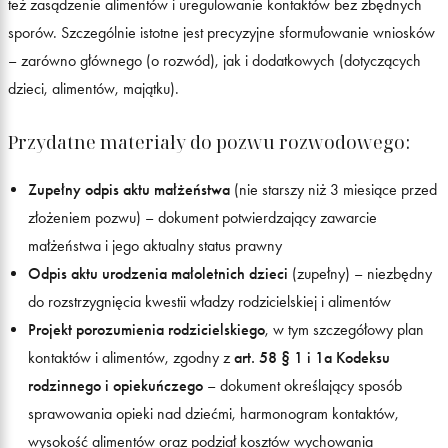
też zasądzenie alimentów i uregulowanie kontaktów bez zbędnych
sporów. Szczególnie istotne jest precyzyjne sformułowanie wniosków
– zarówno głównego (o rozwód), jak i dodatkowych (dotyczących
dzieci, alimentów, majątku).
Przydatne materiały do pozwu rozwodowego:
Zupełny odpis aktu małżeństwa
(nie starszy niż 3 miesiące przed
złożeniem pozwu) – dokument potwierdzający zawarcie
małżeństwa i jego aktualny status prawny
Odpis aktu urodzenia małoletnich dzieci
(zupełny) – niezbędny
do rozstrzygnięcia kwestii władzy rodzicielskiej i alimentów
Projekt porozumienia rodzicielskiego
, w tym szczegółowy plan
kontaktów i alimentów, zgodny z
art. 58 § 1 i 1a Kodeksu
rodzinnego i opiekuńczego
– dokument określający sposób
sprawowania opieki nad dziećmi, harmonogram kontaktów,
wysokość alimentów oraz podział kosztów wychowania