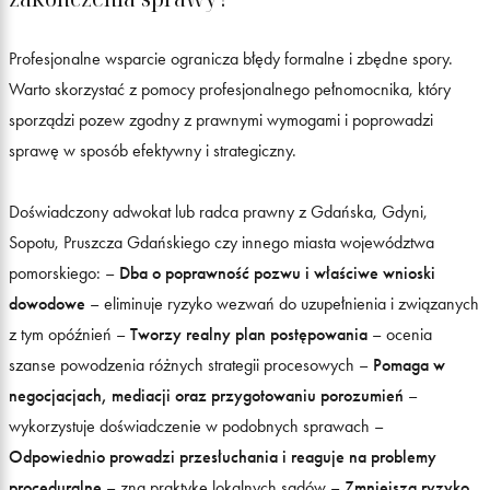
Profesjonalne wsparcie ogranicza błędy formalne i zbędne spory.
Warto skorzystać z pomocy profesjonalnego pełnomocnika, który
sporządzi pozew zgodny z prawnymi wymogami i poprowadzi
sprawę w sposób efektywny i strategiczny.
Doświadczony adwokat lub radca prawny z Gdańska, Gdyni,
Sopotu, Pruszcza Gdańskiego czy innego miasta województwa
pomorskiego: –
Dba o poprawność pozwu i właściwe wnioski
dowodowe
– eliminuje ryzyko wezwań do uzupełnienia i związanych
z tym opóźnień –
Tworzy realny plan postępowania
– ocenia
szanse powodzenia różnych strategii procesowych –
Pomaga w
negocjacjach, mediacji oraz przygotowaniu porozumień
–
wykorzystuje doświadczenie w podobnych sprawach –
Odpowiednio prowadzi przesłuchania i reaguje na problemy
proceduralne
– zna praktykę lokalnych sądów –
Zmniejsza ryzyko