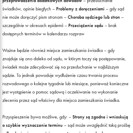
przeprowadzenia dodatkowych dowodów
– przesłuchanie
świadków, opinie biegłych –
Problemy z doręczeniami
– gdy sąd
nie może doręczyć pism stronom –
Choroba sędziego lub stron
–
szczególnie w okresach epidemii –
Przeciążenie sądu
– brak
dostępnych terminów w kalendarzu rozpraw
Ważne będzie również miejsce zamieszkania świadka – gdy
znajduje się ono daleko od sądu, w którym toczy się postępowanie,
świadek może zdecydować się na przesłuchanie w najbliższym
sądzie. To jednak powoduje wydłużenie czasu trwania procesu
rozwodowego o kolejne tygodnie lub miesiące, ponieważ konieczne
jest wystąpienie o pomoc sądową i oczekiwanie na wykonanie
zlecenia przez sąd właściwy dla miejsca zamieszkania świadka.
Przyspieszenie bywa możliwe, gdy: –
Strony są zgodne i wnioskują
o szybkie wyznaczenie terminu
– sąd może uwzględnić taką prośbę