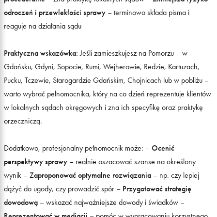
odroczeń i przewlekłości sprawy
– terminowo składa pisma i
reaguje na działania sądu
Praktyczna wskazówka:
Jeśli zamieszkujesz na Pomorzu – w
Gdańsku, Gdyni, Sopocie, Rumi, Wejherowie, Redzie, Kartuzach,
Pucku, Tczewie, Starogardzie Gdańskim, Chojnicach lub w pobliżu –
warto wybrać pełnomocnika, który na co dzień reprezentuje klientów
w lokalnych sądach okręgowych i zna ich specyfikę oraz praktykę
orzeczniczą.
Dodatkowo, profesjonalny pełnomocnik może: –
Ocenić
perspektywy sprawy
– realnie oszacować szanse na określony
wynik –
Zaproponować optymalne rozwiązania
– np. czy lepiej
dążyć do ugody, czy prowadzić spór –
Przygotować strategię
dowodową
– wskazać najważniejsze dowody i świadków –
Reprezentować w mediacji
– pomóc w wypracowaniu korzystnego