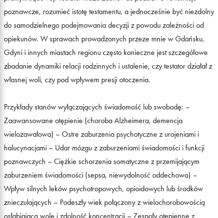
poznawcze, rozumieć istotę testamentu, a jednocześnie być niezdolny
do samodzielnego podejmowania decyzji z powodu zależności od
opiekunów. W sprawach prowadzonych przeze mnie w Gdańsku,
Gdyni i innych miastach regionu często konieczne jest szczegółowe
zbadanie dynamiki relacji rodzinnych i ustalenie, czy testator działał z
własnej woli, czy pod wpływem presji otoczenia.
Przykłady stanów wyłączających świadomość lub swobodę: –
Zaawansowane otępienie (choroba Alzheimera, demencja
wielozawałowa) – Ostre zaburzenia psychotyczne z urojeniami i
halucynacjami – Udar mózgu z zaburzeniami świadomości i funkcji
poznawczych – Ciężkie schorzenia somatyczne z przemijającym
zaburzeniem świadomości (sepsa, niewydolność oddechowa) –
Wpływ silnych leków psychotropowych, opioidowych lub środków
znieczulających – Podeszły wiek połączony z wielochorobowością
osłabiającą wolę i zdolność koncentracji – Zespoły otępienne z