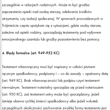
szczególnie w relacjach rodzinnych. Może to być groźba
zaprzestania opieki nad osobą starszą, odebrania środków
utrzymania, czy izolacji społecznej. W sprawach prowadzonych w
Trójmieście często spotykam się z sytuacjami, gdzie osoby starsze,
zależne od opieki rodziny, sporządzają testamenty pod wpływem
emocjonalnego szantażu lub groźby pozostawienia bez pomocy.
4. Błędy formalne (art. 949-952 KC)
Testament własnoręczny musi być napisany w całości pismem
ręcznym spadkodawcy, podpisany i – co do zasady – opatrzony datą
(art. 949 KC). Brak własnoręczności lub podpisu czyni testament
nieważnym. Testament notarialny sporządza się przed notariuszem
(art. 950 KC), zaś testament ustny może być sporządzony, jeżeli
istnieje obawa rychłej śmierci spadkodawcy albo jeżeli wskutek
szczególnych okoliczności zachowanie zwykłej formy testamentu jest