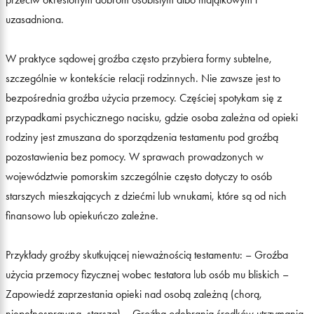
uzasadniona.
W praktyce sądowej groźba często przybiera formy subtelne,
szczególnie w kontekście relacji rodzinnych. Nie zawsze jest to
bezpośrednia groźba użycia przemocy. Częściej spotykam się z
przypadkami psychicznego nacisku, gdzie osoba zależna od opieki
rodziny jest zmuszana do sporządzenia testamentu pod groźbą
pozostawienia bez pomocy. W sprawach prowadzonych w
województwie pomorskim szczególnie często dotyczy to osób
starszych mieszkających z dziećmi lub wnukami, które są od nich
finansowo lub opiekuńczo zależne.
Przykłady groźby skutkującej nieważnością testamentu: – Groźba
użycia przemocy fizycznej wobec testatora lub osób mu bliskich –
Zapowiedź zaprzestania opieki nad osobą zależną (chorą,
niepełnosprawną, starszą) – Groźba odebrania środków utrzymania