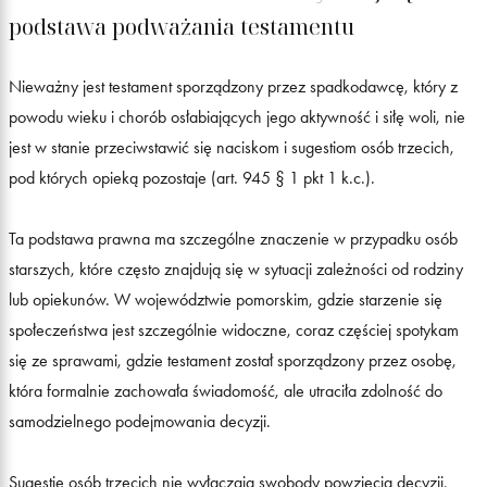
podstawa podważania testamentu
Nieważny jest testament sporządzony przez spadkodawcę, który z
powodu wieku i chorób osłabiających jego aktywność i siłę woli, nie
jest w stanie przeciwstawić się naciskom i sugestiom osób trzecich,
pod których opieką pozostaje (art. 945 § 1 pkt 1 k.c.).
Ta podstawa prawna ma szczególne znaczenie w przypadku osób
starszych, które często znajdują się w sytuacji zależności od rodziny
lub opiekunów. W województwie pomorskim, gdzie starzenie się
społeczeństwa jest szczególnie widoczne, coraz częściej spotykam
się ze sprawami, gdzie testament został sporządzony przez osobę,
która formalnie zachowała świadomość, ale utraciła zdolność do
samodzielnego podejmowania decyzji.
Sugestie osób trzecich nie wyłączają swobody powzięcia decyzji,