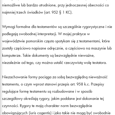
niemożliwe lub bardzo utrudnione, przy jednoczesnej obecności co
najmniej trzech świadków (art. 952 § 1 KC).
Wymogi formalne dla testamentów są szczególnie rygorystyczne i nie
podlegają swobodnej interpretacji. W mojej praktyce w
województwie pomorskim często spotykam się z testamentami, które
zostały częściowo napisane odręcznie, a częściowo na maszynie lub
komputerze. Takie dokumenty są bezwzględnie nieważne,
niezależnie od tego, czy można ustalić rzeczywistą wolę testatora.
Niezachowanie formy pociąga za sobą bezwzględną nieważność
testamentu, o czym wprost stanowi przepis art. 958 k.c. Przepisy
regulujące formę testamentu są rozbudowane i w sposób
szczegółowy określają rygory, jakim poddane jest dokonanie tej
czynności. Rygory te mają charakter norm bezwzględnie
obowiązujących (iuris cogentis) i jako takie nie mogą być swobodnie