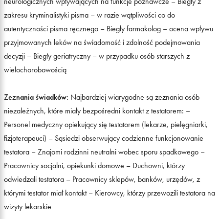
neurologicznych wpływających na funkcje poznawcze – Biegły z
zakresu kryminalistyki pisma – w razie wątpliwości co do
autentyczności pisma ręcznego – Biegły farmakolog – ocena wpływu
przyjmowanych leków na świadomość i zdolność podejmowania
decyzji – Biegły geriatryczny – w przypadku osób starszych z
wielochorobowością
Zeznania świadków:
Najbardziej wiarygodne są zeznania osób
niezależnych, które miały bezpośredni kontakt z testatorem: –
Personel medyczny opiekujący się testatorem (lekarze, pielęgniarki,
fizjoterapeuci) – Sąsiedzi obserwujący codzienne funkcjonowanie
testatora – Znajomi rodzinni neutralni wobec sporu spadkowego –
Pracownicy socjalni, opiekunki domowe – Duchowni, którzy
odwiedzali testatora – Pracownicy sklepów, banków, urzędów, z
którymi testator miał kontakt – Kierowcy, którzy przewozili testatora na
wizyty lekarskie