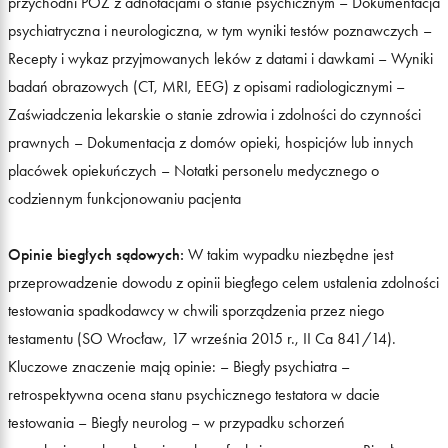
przychodni POZ z adnotacjami o stanie psychicznym – Dokumentacja
psychiatryczna i neurologiczna, w tym wyniki testów poznawczych –
Recepty i wykaz przyjmowanych leków z datami i dawkami – Wyniki
badań obrazowych (CT, MRI, EEG) z opisami radiologicznymi –
Zaświadczenia lekarskie o stanie zdrowia i zdolności do czynności
prawnych – Dokumentacja z domów opieki, hospicjów lub innych
placówek opiekuńczych – Notatki personelu medycznego o
codziennym funkcjonowaniu pacjenta
Opinie biegłych sądowych:
W takim wypadku niezbędne jest
przeprowadzenie dowodu z opinii biegłego celem ustalenia zdolności
testowania spadkodawcy w chwili sporządzenia przez niego
testamentu (SO Wrocław, 17 września 2015 r., II Ca 841/14).
Kluczowe znaczenie mają opinie: – Biegły psychiatra –
retrospektywna ocena stanu psychicznego testatora w dacie
testowania – Biegły neurolog – w przypadku schorzeń