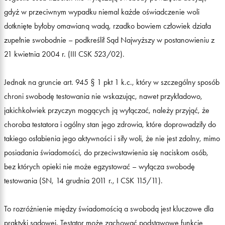
gdyż w przeciwnym wypadku niemal każde oświadczenie woli
dotknięte byłoby omawianą wadą, rzadko bowiem człowiek działa
zupełnie swobodnie – podkreślił Sąd Najwyższy w postanowieniu z
21 kwietnia 2004 r. (III CSK 523/02).
Jednak na gruncie art. 945 § 1 pkt 1 k.c., który w szczególny sposób
chroni swobodę testowania nie wskazując, nawet przykładowo,
jakichkolwiek przyczyn mogących ją wyłączać, należy przyjąć, że
choroba testatora i ogólny stan jego zdrowia, które doprowadziły do
takiego osłabienia jego aktywności i siły woli, że nie jest zdolny, mimo
posiadania świadomości, do przeciwstawienia się naciskom osób,
bez których opieki nie może egzystować – wyłącza swobodę
testowania (SN, 14 grudnia 2011 r., I CSK 115/11).
To rozróżnienie między świadomością a swobodą jest kluczowe dla
praktyki sądowej. Testator może zachować podstawowe funkcje