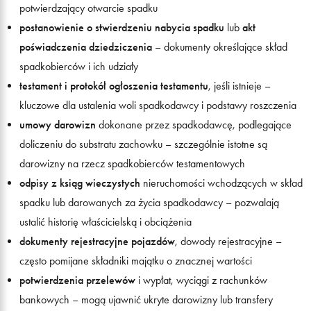
potwierdzający otwarcie spadku
postanowienie o stwierdzeniu nabycia spadku
lub
akt
poświadczenia dziedziczenia
– dokumenty określające skład
spadkobierców i ich udziały
testament i protokół ogłoszenia testamentu
, jeśli istnieje –
kluczowe dla ustalenia woli spadkodawcy i podstawy roszczenia
umowy darowizn
dokonane przez spadkodawcę, podlegające
doliczeniu do substratu zachowku – szczególnie istotne są
darowizny na rzecz spadkobierców testamentowych
odpisy z ksiąg wieczystych
nieruchomości wchodzących w skład
spadku lub darowanych za życia spadkodawcy – pozwalają
ustalić historię właścicielską i obciążenia
dokumenty rejestracyjne pojazdów
, dowody rejestracyjne –
często pomijane składniki majątku o znacznej wartości
potwierdzenia przelewów
i wypłat, wyciągi z rachunków
bankowych – mogą ujawnić ukryte darowizny lub transfery