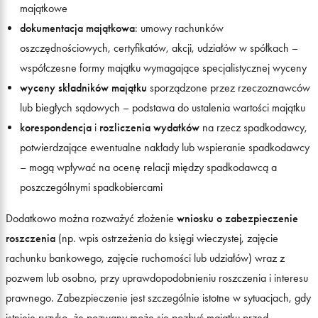
majątkowe
dokumentacja majątkowa
: umowy rachunków
oszczędnościowych, certyfikatów, akcji, udziałów w spółkach –
współczesne formy majątku wymagające specjalistycznej wyceny
wyceny składników majątku
sporządzone przez rzeczoznawców
lub biegłych sądowych – podstawa do ustalenia wartości majątku
korespondencja
i
rozliczenia wydatków
na rzecz spadkodawcy,
potwierdzające ewentualne nakłady lub wspieranie spadkodawcy
– mogą wpływać na ocenę relacji między spadkodawcą a
poszczególnymi spadkobiercami
Dodatkowo można rozważyć złożenie
wniosku o zabezpieczenie
roszczenia
(np. wpis ostrzeżenia do księgi wieczystej, zajęcie
rachunku bankowego, zajęcie ruchomości lub udziałów) wraz z
pozwem lub osobno, przy uprawdopodobnieniu roszczenia i interesu
prawnego. Zabezpieczenie jest szczególnie istotne w sytuacjach, gdy
istnieje ryzyko, że pozwany może się pozbyć majątku przed