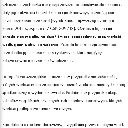
Obliczanie zachowku następuje zawsze na podstawie stanu spadku z
daty jego otwarcia (chwili śmierci spadkodawcy), a według cen z
chwili orzekania przez sąd (wyrok Sądu Najwyższego z dnia 6
marca 2014 r., sygn. akt V CSK 209/13). Oznacza to, że
sąd
określa stan majątku na dzień śmierci spadkodawcy oraz wartość
według cen z chwili orzekania
. Zasada ta chroni uprawnionego
przed inflacją i zmianami cen rynkowych, które mogłyby
zdewaluować należne mu świadczenie.
Ta reguła ma szczególne znaczenie w przypadku nieruchomości,
których wartość może znacząco wzrosnąć w okresie między śmiercią
spadkodawcy a wydaniem wyroku. Podobnie w przypadku akcji,
udziałów w spółkach czy innych instrumentów finansowych, których
wartość podlega wahaniom rynkowym.
Sąd dolicza określone darowizny, z wyjątkami przewidzianymi w art.