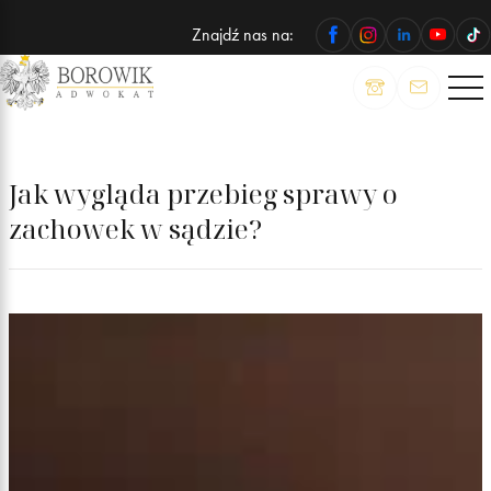
Znajdź nas na:
ADWOKAT
Wojciech
Borowik
Jak wygląda przebieg sprawy o
zachowek w sądzie?