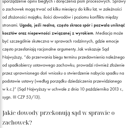
sporządzenie opinii biegłych i doręczenia pism procesowych. Sprawy
o zachowek mogą trwać od kilku miesięcy do kilku lat, w zależności
od złożoności majątku, ilości dowodów i poziomu konfliktu między
stronami.
Ugoda, jeśli realna, często skraca spór i pozwala uniknąć
kosztów oraz niepewności związanej z wyrokiem
. Mediacja może
być szczególnie skuteczna w sprawach rodzinnych, gdzie emocje
często przesłaniają racjonalne argumenty. Jak wskazuje Sąd
Najwyższy, “do przerwania biegu terminu przedawnienia należnego
od spadkobiercy ustawowego zachowku, prowadzi również złożenie
przez uprawnionego doń wniosku o stwierdzenie nabycia spadku na
podstawie ustawy (według porządku dziedziczenia przewidzianego
w k.c.)” (Sąd Najwyższy w uchwale z dnia 10 października 2013 r.,
sygn. III CZP 53/13).
Jakie dowody przekonują sąd w sprawie o
zachowek?