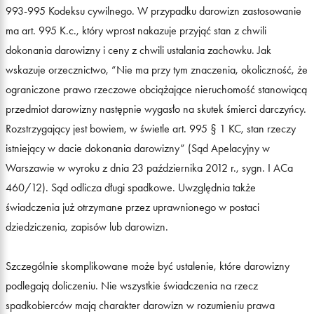
993-995 Kodeksu cywilnego. W przypadku darowizn zastosowanie
ma art. 995 K.c., który wprost nakazuje przyjąć stan z chwili
dokonania darowizny i ceny z chwili ustalania zachowku. Jak
wskazuje orzecznictwo, “Nie ma przy tym znaczenia, okoliczność, że
ograniczone prawo rzeczowe obciążające nieruchomość stanowiącą
przedmiot darowizny następnie wygasło na skutek śmierci darczyńcy.
Rozstrzygający jest bowiem, w świetle art. 995 § 1 KC, stan rzeczy
istniejący w dacie dokonania darowizny” (Sąd Apelacyjny w
Warszawie w wyroku z dnia 23 października 2012 r., sygn. I ACa
460/12). Sąd odlicza długi spadkowe. Uwzględnia także
świadczenia już otrzymane przez uprawnionego w postaci
dziedziczenia, zapisów lub darowizn.
Szczególnie skomplikowane może być ustalenie, które darowizny
podlegają doliczeniu. Nie wszystkie świadczenia na rzecz
spadkobierców mają charakter darowizn w rozumieniu prawa