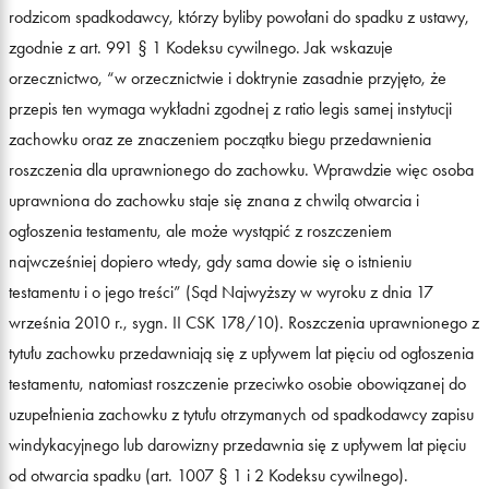
rodzicom spadkodawcy, którzy byliby powołani do spadku z ustawy,
zgodnie z art. 991 § 1 Kodeksu cywilnego. Jak wskazuje
orzecznictwo, “w orzecznictwie i doktrynie zasadnie przyjęto, że
przepis ten wymaga wykładni zgodnej z ratio legis samej instytucji
zachowku oraz ze znaczeniem początku biegu przedawnienia
roszczenia dla uprawnionego do zachowku. Wprawdzie więc osoba
uprawniona do zachowku staje się znana z chwilą otwarcia i
ogłoszenia testamentu, ale może wystąpić z roszczeniem
najwcześniej dopiero wtedy, gdy sama dowie się o istnieniu
testamentu i o jego treści” (Sąd Najwyższy w wyroku z dnia 17
września 2010 r., sygn. II CSK 178/10). Roszczenia uprawnionego z
tytułu zachowku przedawniają się z upływem lat pięciu od ogłoszenia
testamentu, natomiast roszczenie przeciwko osobie obowiązanej do
uzupełnienia zachowku z tytułu otrzymanych od spadkodawcy zapisu
windykacyjnego lub darowizny przedawnia się z upływem lat pięciu
od otwarcia spadku (art. 1007 § 1 i 2 Kodeksu cywilnego).