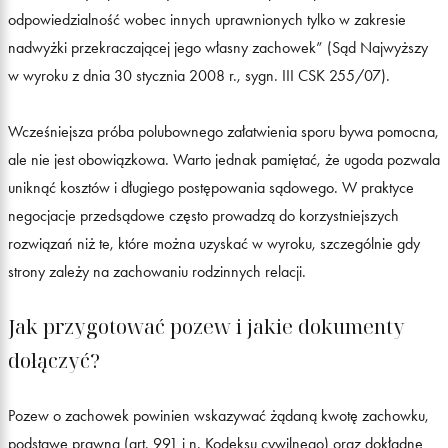
odpowiedzialność wobec innych uprawnionych tylko w zakresie
nadwyżki przekraczającej jego własny zachowek” (Sąd Najwyższy
w wyroku z dnia 30 stycznia 2008 r., sygn. III CSK 255/07).
Wcześniejsza próba polubownego załatwienia sporu bywa pomocna,
ale nie jest obowiązkowa. Warto jednak pamiętać, że ugoda pozwala
uniknąć kosztów i długiego postępowania sądowego. W praktyce
negocjacje przedsądowe często prowadzą do korzystniejszych
rozwiązań niż te, które można uzyskać w wyroku, szczególnie gdy
strony zależy na zachowaniu rodzinnych relacji.
Jak przygotować pozew i jakie dokumenty
dołączyć?
Pozew o zachowek powinien wskazywać żądaną kwotę zachowku,
podstawę prawną (art. 991 i n. Kodeksu cywilnego) oraz dokładne