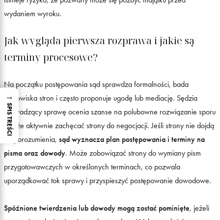
wydaniem wyroku.
Jak wygląda pierwsza rozprawa i jakie są
terminy procesowe?
Na początku postępowania sąd sprawdza formalności, bada
→
stanowiska stron i często proponuje ugodę lub mediację. Sędzia
SPIS TREŚCI
prowadzący sprawę ocenia szanse na polubowne rozwiązanie sporu
i może aktywnie zachęcać strony do negocjacji. Jeśli strony nie dojdą
do porozumienia,
sąd wyznacza plan postępowania i terminy na
pisma oraz dowody
. Może zobowiązać strony do wymiany pism
przygotowawczych w określonych terminach, co pozwala
uporządkować tok sprawy i przyspieszyć postępowanie dowodowe.
Spóźnione twierdzenia lub dowody mogą zostać pominięte
, jeżeli