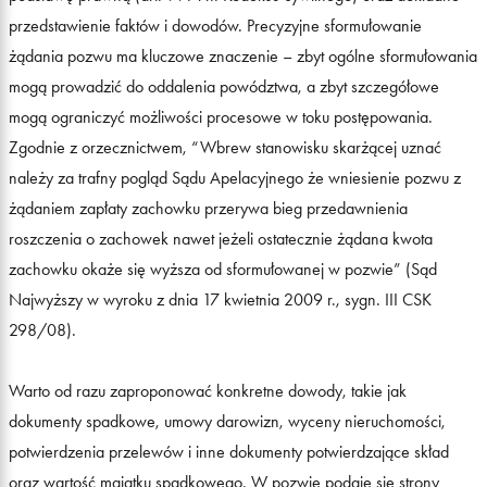
przedstawienie faktów i dowodów. Precyzyjne sformułowanie
żądania pozwu ma kluczowe znaczenie – zbyt ogólne sformułowania
mogą prowadzić do oddalenia powództwa, a zbyt szczegółowe
mogą ograniczyć możliwości procesowe w toku postępowania.
Zgodnie z orzecznictwem, “Wbrew stanowisku skarżącej uznać
należy za trafny pogląd Sądu Apelacyjnego że wniesienie pozwu z
żądaniem zapłaty zachowku przerywa bieg przedawnienia
roszczenia o zachowek nawet jeżeli ostatecznie żądana kwota
zachowku okaże się wyższa od sformułowanej w pozwie” (Sąd
Najwyższy w wyroku z dnia 17 kwietnia 2009 r., sygn. III CSK
298/08).
Warto od razu zaproponować konkretne dowody, takie jak
dokumenty spadkowe, umowy darowizn, wyceny nieruchomości,
potwierdzenia przelewów i inne dokumenty potwierdzające skład
oraz wartość majątku spadkowego. W pozwie podaje się strony