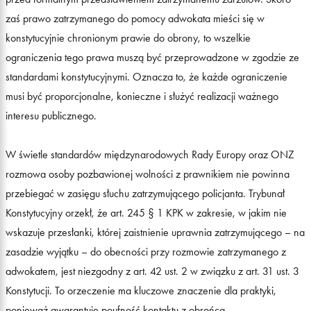
zaś prawo zatrzymanego do pomocy adwokata mieści się w
konstytucyjnie chronionym prawie do obrony, to wszelkie
ograniczenia tego prawa muszą być przeprowadzone w zgodzie ze
standardami konstytucyjnymi. Oznacza to, że każde ograniczenie
musi być proporcjonalne, konieczne i służyć realizacji ważnego
interesu publicznego.
W świetle standardów międzynarodowych Rady Europy oraz ONZ
rozmowa osoby pozbawionej wolności z prawnikiem nie powinna
przebiegać w zasięgu słuchu zatrzymującego policjanta. Trybunał
Konstytucyjny orzekł, że art. 245 § 1 KPK w zakresie, w jakim nie
wskazuje przesłanki, której zaistnienie uprawnia zatrzymującego – na
zasadzie wyjątku – do obecności przy rozmowie zatrzymanego z
adwokatem, jest niezgodny z art. 42 ust. 2 w związku z art. 31 ust. 3
Konstytucji. To orzeczenie ma kluczowe znaczenie dla praktyki,
ponieważ gwarantuje poufność kontaktu z obrońcą.