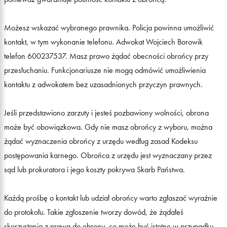
Możesz wskazać wybranego prawnika. Policja powinna umożliwić
kontakt, w tym wykonanie telefonu. Adwokat Wojciech Borowik
telefon 600237537. Masz prawo żądać obecności obrońcy przy
przesłuchaniu. Funkcjonariusze nie mogą odmówić umożliwienia
kontaktu z adwokatem bez uzasadnionych przyczyn prawnych.
Jeśli przedstawiono zarzuty i jesteś pozbawiony wolności, obrona
może być obowiązkowa. Gdy nie masz obrońcy z wyboru, można
żądać wyznaczenia obrońcy z urzędu według zasad Kodeksu
postępowania karnego. Obrońca z urzędu jest wyznaczany przez
sąd lub prokuratora i jego koszty pokrywa Skarb Państwa.
Każdą prośbę o kontakt lub udział obrońcy warto zgłaszać wyraźnie
do protokołu. Takie zgłoszenie tworzy dowód, że żądałeś
skorzystania z prawa do obrony, co może być istotne w przypadku