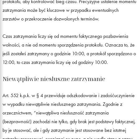
protokołu, aby kontrolować bieg czasu. Precyzyjne ustalenie momentu
zatrzymania może być kluczowe w przypadku ewentualnych
zarzutów o przekroczenie dozwolonych terminów.
Czas zatrzymania liczy się od momentu faktycznego pozbawienia
wolności, a nie od momentu sporządzenia protokołu. Oznacza to, że
jeśli zostałeś zatrzymany o godzinie 10:00, a protokół sporządzono o
12:00, to czas zatrzymania liczy się od godziny 10:00.
Niewątpliwie niesłuszne zatrzymanie
Art. 552 k.p.k. w § 4 przewiduje odszkodowanie i zadośćuczynienie
w wypadku niewątpliwie niesłusznego zatrzymania. Zgodnie z
orzecznictwem, “niewątpliwa niesłuszność zatrzymania
(bezprawność) zachodzi nie tylko, gdy brak jest podstawy faktycznej,
by je stosować, ale i gdy zatrzymanie jest stosowane bez istotnej
potrzeby procesowej, ocenianej ex nunc, a nie wedle stanu z czasu