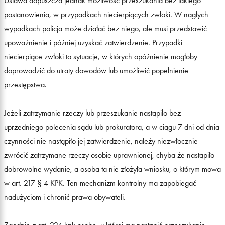
Ustawa dopuszcza jednak możliwość przeszukania bez takiego
postanowienia, w przypadkach niecierpiących zwłoki. W nagłych
wypadkach policja może działać bez niego, ale musi przedstawić
upoważnienie i później uzyskać zatwierdzenie. Przypadki
niecierpiące zwłoki to sytuacje, w których opóźnienie mogłoby
doprowadzić do utraty dowodów lub umożliwić popełnienie
przestępstwa.
Jeżeli zatrzymanie rzeczy lub przeszukanie nastąpiło bez
uprzedniego polecenia sądu lub prokuratora, a w ciągu 7 dni od dnia
czynności nie nastąpiło jej zatwierdzenie, należy niezwłocznie
zwrócić zatrzymane rzeczy osobie uprawnionej, chyba że nastąpiło
dobrowolne wydanie, a osoba ta nie złożyła wniosku, o którym mowa
w art. 217 § 4 KPK. Ten mechanizm kontrolny ma zapobiegać
nadużyciom i chronić prawa obywateli.