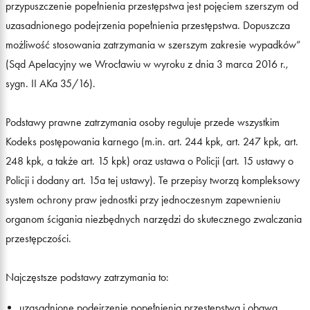
przypuszczenie popełnienia przestępstwa jest pojęciem szerszym od
uzasadnionego podejrzenia popełnienia przestępstwa. Dopuszcza
możliwość stosowania zatrzymania w szerszym zakresie wypadków”
(Sąd Apelacyjny we Wrocławiu w wyroku z dnia 3 marca 2016 r.,
sygn. II AKa 35/16).
Podstawy prawne zatrzymania osoby reguluje przede wszystkim
Kodeks postępowania karnego (m.in. art. 244 kpk, art. 247 kpk, art.
248 kpk, a także art. 15 kpk) oraz ustawa o Policji (art. 15 ustawy o
Policji i dodany art. 15a tej ustawy). Te przepisy tworzą kompleksowy
system ochrony praw jednostki przy jednoczesnym zapewnieniu
organom ścigania niezbędnych narzędzi do skutecznego zwalczania
przestępczości.
Najczęstsze podstawy zatrzymania to:
uzasadnione podejrzenie popełnienia przestępstwa i obawa