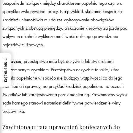
bezpośredni związek między charakterem popełnionego czynu a
specyfiką wykonywanej pracy. Na przykład, skazanie kasjera za
kradzież uniemożliwia mu dalsze wykonywanie obowiązków
związanych z obsługą pieniędzy, a skazanie kierowcy za jazdę pod
wpływem alkoholu wyklucza możliwość dalszego prowadzenia
pojazdów służbowych.
→
Po trzecie
, przestępstwo musi być oczywiste lub stwierdzone
SPIS TREŚCI
prawomocnym wyrokiem. Przestępstwo oczywiste to takie, które
zostało popełnione w sposób nie budzący wątpliwości co do jego
zaistnienia i sprawcy, na przykład kradzież popełniona na oczach
świadków lub zarejestrowana przez monitoring. Prawomocny wyrok
sądu karnego stanowi natomiast definitywne potwierdzenie winy
pracownika.
Zawiniona utrata uprawnień koniecznych do