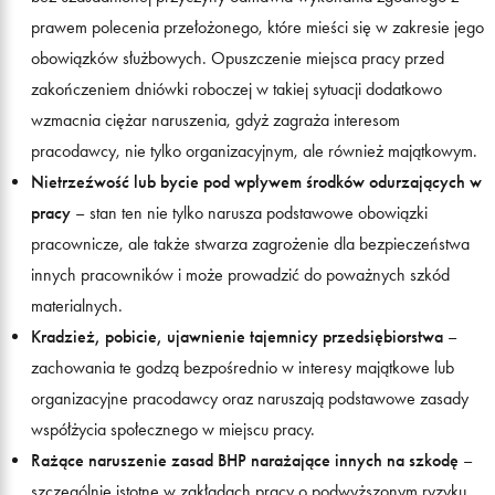
prawem polecenia przełożonego, które mieści się w zakresie jego
obowiązków służbowych. Opuszczenie miejsca pracy przed
zakończeniem dniówki roboczej w takiej sytuacji dodatkowo
wzmacnia ciężar naruszenia, gdyż zagraża interesom
pracodawcy, nie tylko organizacyjnym, ale również majątkowym.
Nietrzeźwość lub bycie pod wpływem środków odurzających w
pracy
– stan ten nie tylko narusza podstawowe obowiązki
pracownicze, ale także stwarza zagrożenie dla bezpieczeństwa
innych pracowników i może prowadzić do poważnych szkód
materialnych.
Kradzież, pobicie, ujawnienie tajemnicy przedsiębiorstwa
–
zachowania te godzą bezpośrednio w interesy majątkowe lub
organizacyjne pracodawcy oraz naruszają podstawowe zasady
współżycia społecznego w miejscu pracy.
Rażące naruszenie zasad BHP narażające innych na szkodę
–
szczególnie istotne w zakładach pracy o podwyższonym ryzyku,