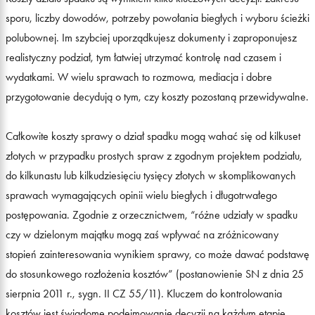
sporu, liczby dowodów, potrzeby powołania biegłych i wyboru ścieżki
polubownej. Im szybciej uporządkujesz dokumenty i zaproponujesz
realistyczny podział, tym łatwiej utrzymać kontrolę nad czasem i
wydatkami. W wielu sprawach to rozmowa, mediacja i dobre
przygotowanie decydują o tym, czy koszty pozostaną przewidywalne.
Całkowite koszty sprawy o dział spadku mogą wahać się od kilkuset
złotych w przypadku prostych spraw z zgodnym projektem podziału,
do kilkunastu lub kilkudziesięciu tysięcy złotych w skomplikowanych
sprawach wymagających opinii wielu biegłych i długotrwałego
postępowania. Zgodnie z orzecznictwem, “różne udziały w spadku
czy w dzielonym majątku mogą zaś wpływać na zróżnicowany
stopień zainteresowania wynikiem sprawy, co może dawać podstawę
do stosunkowego rozłożenia kosztów” (postanowienie SN z dnia 25
sierpnia 2011 r., sygn. II CZ 55/11). Kluczem do kontrolowania
kosztów jest świadome podejmowanie decyzji na każdym etapie