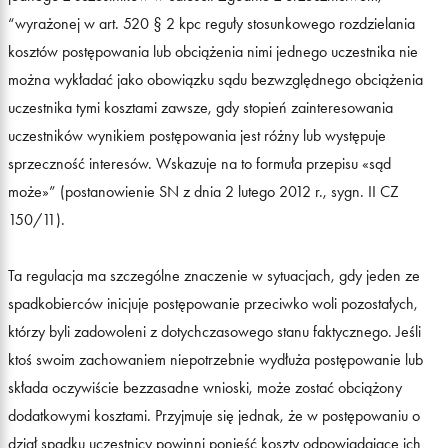
“wyrażonej w art. 520 § 2 kpc reguły stosunkowego rozdzielania
kosztów postępowania lub obciążenia nimi jednego uczestnika nie
można wykładać jako obowiązku sądu bezwzględnego obciążenia
uczestnika tymi kosztami zawsze, gdy stopień zainteresowania
uczestników wynikiem postępowania jest różny lub występuje
sprzeczność interesów. Wskazuje na to formuła przepisu «sąd
może»” (postanowienie SN z dnia 2 lutego 2012 r., sygn. II CZ
150/11).
Ta regulacja ma szczególne znaczenie w sytuacjach, gdy jeden ze
spadkobierców inicjuje postępowanie przeciwko woli pozostałych,
którzy byli zadowoleni z dotychczasowego stanu faktycznego. Jeśli
ktoś swoim zachowaniem niepotrzebnie wydłuża postępowanie lub
składa oczywiście bezzasadne wnioski, może zostać obciążony
dodatkowymi kosztami. Przyjmuje się jednak, że w postępowaniu o
dział spadku uczestnicy powinni ponieść koszty odpowiadające ich