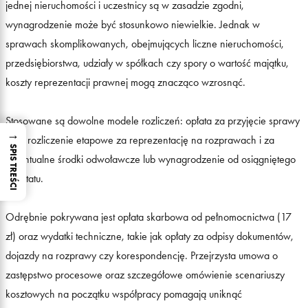
jednej nieruchomości i uczestnicy są w zasadzie zgodni,
wynagrodzenie może być stosunkowo niewielkie. Jednak w
sprawach skomplikowanych, obejmujących liczne nieruchomości,
przedsiębiorstwa, udziały w spółkach czy spory o wartość majątku,
koszty reprezentacji prawnej mogą znacząco wzrosnąć.
Stosowane są dowolne modele rozliczeń: opłata za przyjęcie sprawy
→
oraz rozliczenie etapowe za reprezentację na rozprawach i za
SPIS TREŚCI
ewentualne środki odwoławcze lub wynagrodzenie od osiągniętego
rezultatu.
Odrębnie pokrywana jest opłata skarbowa od pełnomocnictwa (17
zł) oraz wydatki techniczne, takie jak opłaty za odpisy dokumentów,
dojazdy na rozprawy czy korespondencję. Przejrzysta umowa o
zastępstwo procesowe oraz szczegółowe omówienie scenariuszy
kosztowych na początku współpracy pomagają uniknąć