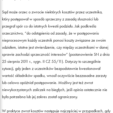
Sąd może orzec o zwrocie niektórych kosztów przez uczestnika,
który postępował w sposób sprzeczny z zasadą słuszności lub
przegrał spór co do istotnych kwestii podziału. Jak podkreśla
orzecznictwo, “do odstąpienia od zasady, że w postępowaniu
nieprocesowym każdy uczestnik ponosi koszty związane ze swoim
udziałem, istotne jest stwierdzenie, czy między uczestnikami w danej
sprawie zachodzi sprzeczność interesów” (postanowienie SN z dnia
25 sierpnia 2011 r., sygn. II CZ 55/11). Dotyczy to szczególnie
sytuacji, gdy jeden z uczestników bezpodstawnie kwestionował
wartość składników spadku, wnosił oczywiście bezzasadne zarzuty
lub celowo opóźniał postępowanie. Możliwy jest też zwrot
niewykorzystanych zaliczek na biegłych, jeśli opinia ostatecznie nie
była potrzebna lub jej zakres został ograniczony.
W praktyce zwrot kosztów następuje najczęściej w przypadkach, gdy