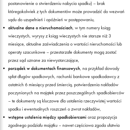
postanowienie o stwierdzeniu nabycia spadku) – brak
któregokolwiek z tych dokumentów może prowadzić do wezwań
sądu do uzupełnień i opóźnień w postępowaniu,
aktualne dane o nieruchomościach
, w tym numery ksiąg
wieczystych, wyrysy z ksiąg wieczystych nie starsze niż 3
miesiące, aktualne zaświadczenia o wartości nieruchomości lub
operaty szacunkowe – przestarzałe dokumenty mogą zostać
przez sąd uznane za niewystarczające,
porządek w dokumentach finansowych
, na przykład dowody
spłat długów spadkowych, rachunki bankowe spadkodawcy z
ostatnich 6 miesięcy przed śmiercią, potwierdzenia nakładów
poczynionych na majątek przez poszczególnych spadkobierców
– te dokumenty są kluczowe dla ustalenia rzeczywistej wartości
spadku i ewentualnych roszczeń o zwrot nakładów,
wstępne ustalenia między spadkobiercami
oraz propozycja
zgodnego podziału majątku – nawet częściowa zgoda ułatwia