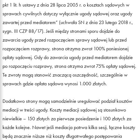
pkt 1 lit. h ustawy z dnia 28 lipca 2005 r. o kosztach sądowych w
sprawach cywilnych dotyczy wyłącznie ugody sądowej oraz ugody
zawartej przed mediatorem” (uchwała SN z dnia 23 lutego 2018 r.,
sygn. III CZP 88/17). Jeśli między stronami sporu dojdzie do
zawarcia ugody przed rozpoczęciem sprawy sądowej lub przed
rozpoczęciem rozprawy, strona otrzyma zwrot 100% poniesionej
opłaty sądowej. Gdy do zawarcia ugody przed mediatorem dojdzie
po rozpoczęciu rozprawy, strona otrzyma zwrot 75% opłaty sądowej.
Te zwroty mogą stanowić znaczącą oszczędność, szczególnie w
sprawach gdzie opłata sądowa wynosi 1.000 złotych.
Dodatkowo strony mogą samodzielnie uregulować podział kosztów
mediacji w treści ugody. Koszty mediacji sądowej są stosunkowo
niewielkie – 150 złotych za pierwsze posiedzenie i 100 złotych za
każde kolejne. Nawet jeśli mediacja potrwa kilka sesji, łączne koszty
będą znacznie niższe niż koszty długotrwałego postępowania