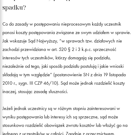
spadku?
Co do zasady w postępowaniu nieprocesowym każdy uczestnik
ponosi koszty postępowania związane ze swym udziałem w sprawie.
Jak wskazuje Sąd Najwyższy, “w sprawach tzw. działowych nie
zachodzi przewidziana w art. 520 § 2 i 3 k.p.c. sprzeczność
interesów tych uczestników, którzy domagają się podziału,
niezależnie od tego, jaki sposób podziału postulują i jakie wnioski
składają w tym względzie” (postanowienie SN z dnia 19 listopada
2010 r., sygn. III CZP 46/10). Sąd może jednak rozdzielić koszty
inaczej, stosując zasadę słuszności.
Jeżeli jednak uczestnicy są w różnym stopniu zainteresowani w
wyniku postępowania lub interesy ich są sprzeczne, sąd może
stosunkowo rozdzielić obowiązek zwrotu kosztów lub włożyć go na
jednego z uczestników w całości. Zgodnie z orzecznictwem,