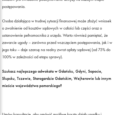
postępowania.
Osoba działająca w trudnej sytuacji finansowej może złożyć wniosek
o zwolnienie od kosztów sądowych w całości lub części oraz o
ustanowienie pełnomocnika z urzędu. Warto również pamiętać, że
zawarcie ugody – zarówno przed wszczęciem postępowania, jak i w
jego toku – daje szansę na realny zwrot opłaty sądowej (od 75% do
100% w zależności od etapu sprawy).
Szukasz najlepszego adwokata w Gdańsku, Gdyni, Sopocie,
Słupsku, Tczewie, Starogardzie Gdańskim, Wejherowie lub innym
mieście województwa pomorskiego?
Umów konsultację, aby omówić możliwe koszty działu spadku i