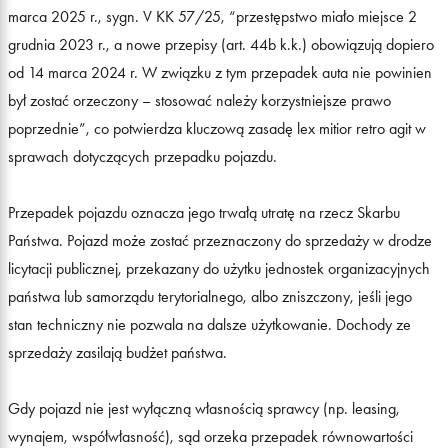
marca 2025 r., sygn. V KK 57/25, “przestępstwo miało miejsce 2
grudnia 2023 r., a nowe przepisy (art. 44b k.k.) obowiązują dopiero
od 14 marca 2024 r. W związku z tym przepadek auta nie powinien
był zostać orzeczony – stosować należy korzystniejsze prawo
poprzednie”, co potwierdza kluczową zasadę lex mitior retro agit w
sprawach dotyczących przepadku pojazdu.
Przepadek pojazdu oznacza jego trwałą utratę na rzecz Skarbu
Państwa. Pojazd może zostać przeznaczony do sprzedaży w drodze
licytacji publicznej, przekazany do użytku jednostek organizacyjnych
państwa lub samorządu terytorialnego, albo zniszczony, jeśli jego
stan techniczny nie pozwala na dalsze użytkowanie. Dochody ze
sprzedaży zasilają budżet państwa.
Gdy pojazd nie jest wyłączną własnością sprawcy (np. leasing,
wynajem, współwłasność), sąd orzeka przepadek równowartości