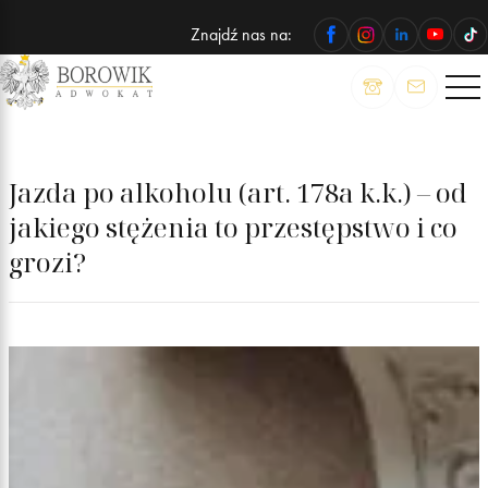
Znajdź nas na:
ADWOKAT
Wojciech
Borowik
Jazda po alkoholu (art. 178a k.k.) – od
jakiego stężenia to przestępstwo i co
grozi?