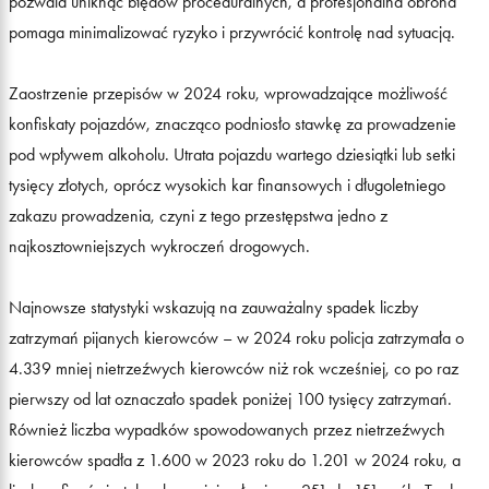
pozwala uniknąć błędów proceduralnych, a profesjonalna obrona
pomaga minimalizować ryzyko i przywrócić kontrolę nad sytuacją.
Zaostrzenie przepisów w 2024 roku, wprowadzające możliwość
konfiskaty pojazdów, znacząco podniosło stawkę za prowadzenie
pod wpływem alkoholu. Utrata pojazdu wartego dziesiątki lub setki
tysięcy złotych, oprócz wysokich kar finansowych i długoletniego
zakazu prowadzenia, czyni z tego przestępstwa jedno z
najkosztowniejszych wykroczeń drogowych.
Najnowsze statystyki wskazują na zauważalny spadek liczby
zatrzymań pijanych kierowców – w 2024 roku policja zatrzymała o
4.339 mniej nietrzeźwych kierowców niż rok wcześniej, co po raz
pierwszy od lat oznaczało spadek poniżej 100 tysięcy zatrzymań.
Również liczba wypadków spowodowanych przez nietrzeźwych
kierowców spadła z 1.600 w 2023 roku do 1.201 w 2024 roku, a