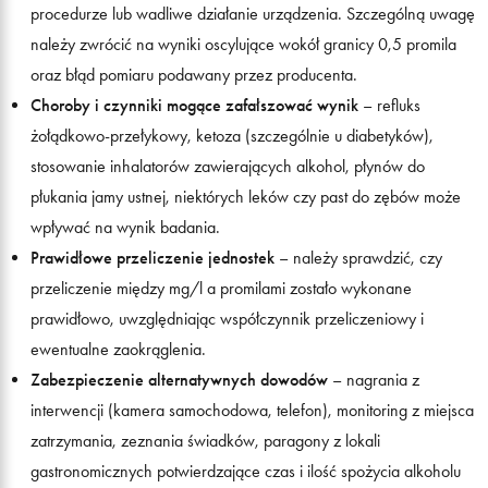
procedurze lub wadliwe działanie urządzenia. Szczególną uwagę
należy zwrócić na wyniki oscylujące wokół granicy 0,5 promila
oraz błąd pomiaru podawany przez producenta.
Choroby i czynniki mogące zafałszować wynik
– refluks
żołądkowo-przełykowy, ketoza (szczególnie u diabetyków),
stosowanie inhalatorów zawierających alkohol, płynów do
płukania jamy ustnej, niektórych leków czy past do zębów może
wpływać na wynik badania.
Prawidłowe przeliczenie jednostek
– należy sprawdzić, czy
przeliczenie między mg/l a promilami zostało wykonane
prawidłowo, uwzględniając współczynnik przeliczeniowy i
ewentualne zaokrąglenia.
Zabezpieczenie alternatywnych dowodów
– nagrania z
interwencji (kamera samochodowa, telefon), monitoring z miejsca
zatrzymania, zeznania świadków, paragony z lokali
gastronomicznych potwierdzające czas i ilość spożycia alkoholu