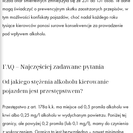
liczba ofiar śmiertelnych zmniejszyła się ze 251 do 151 osób. Te dane
mogą świadczyć o prewencyjnym skutku zaostrzonych przepisów, w
tym możliwości konfiskaty pojazdów, choć nadal każdego roku
tysiące kierowców ponosi surowe konsekwencje za prowadzenie
pod wpływem alkoholu.
FAQ – Najczęściej zadawane pytania
Od jakiego stężenia alkoholu kierowanie
pojazdem jest przestępstwem?
Przestępstwo z art. 178a k.k. ma miejsce od 0,5 promila alkoholu we
krwi albo 0,25 mg/l alkoholu w wydychanym powietrzu. Poniżej tej
granicy, ale powyżej 0,2 promila (lub 0,1 mg/l), mamy do czynienia
z wykroczeniem. Granica ta jest bezwzględna – nawet minimalne