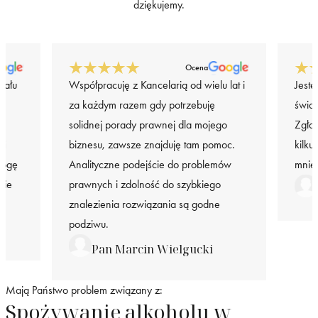
dziękujemy.
Ocena
iału
Współpracuję z Kancelarią od wielu lat i
Jeste
za każdym razem gdy potrzebuję
świa
solidnej porady prawnej dla mojego
Zgła
 i
biznesu, zawsze znajduję tam pomoc.
kilku
mogę
Analityczne podejście do problemów
mnie
nie
prawnych i zdolność do szybkiego
znalezienia rozwiązania są godne
podziwu.
Pan Marcin Wielgucki
Mają Państwo problem związany z:
Spożywanie alkoholu w