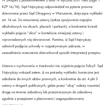
W związku z postanowieniem z dnia 19 stycznia 2017 roku (sygn. I
KZP 14/16), Sąd Najwyższy odpowiedział na pytanie prawne
skierowane przez Sąd Okręgowy w Warszawie, dotyczące wykładni
art. 14 ust. 2a omawianej ustawy (zakaz spożywania napojów
alkoholowych na ulicach, placach i parkach), a konkretnie kwestii
wykładni pojęcia “ulica” w kontekście niniejszej ustawy i
wprowadzonych nią obwarowań. Pomimo, iż Sąd Najwyższy
odmówił podjęcia uchwały w rozpatrywanym zakresie, w
uzasadnieniu orzeczenia ukierunkował sposób interpretacji przepisu.
Ustawa o wychowaniu w trzeźwości nie wyjaśnia pojęcia ?ulicy?. Sąd
Najwyższy wskazał zatem, iż na potrzeby wykładni, konieczne jest
odesłanie do innych aktów prawnych, a konkretnie do art. 4 pkt 3
ustawy o drogach publicznych, gdzie przez “ulicę” należy rozumieć
drogę na terenie zabudowy lub przeznaczonym do zabudowy
zgodnie z przepisami o planowaniu i zagospodarowaniu