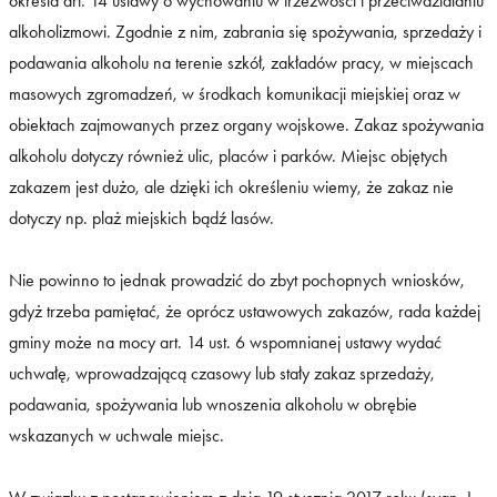
określa art. 14 ustawy o wychowaniu w trzeźwości i przeciwdziałaniu
alkoholizmowi. Zgodnie z nim, zabrania się spożywania, sprzedaży i
podawania alkoholu na terenie szkół, zakładów pracy, w miejscach
masowych zgromadzeń, w środkach komunikacji miejskiej oraz w
obiektach zajmowanych przez organy wojskowe. Zakaz spożywania
alkoholu dotyczy również ulic, placów i parków. Miejsc objętych
zakazem jest dużo, ale dzięki ich określeniu wiemy, że zakaz nie
dotyczy np. plaż miejskich bądź lasów.
Nie powinno to jednak prowadzić do zbyt pochopnych wniosków,
gdyż trzeba pamiętać, że oprócz ustawowych zakazów, rada każdej
gminy może na mocy art. 14 ust. 6 wspomnianej ustawy wydać
uchwałę, wprowadzającą czasowy lub stały zakaz sprzedaży,
podawania, spożywania lub wnoszenia alkoholu w obrębie
wskazanych w uchwale miejsc.