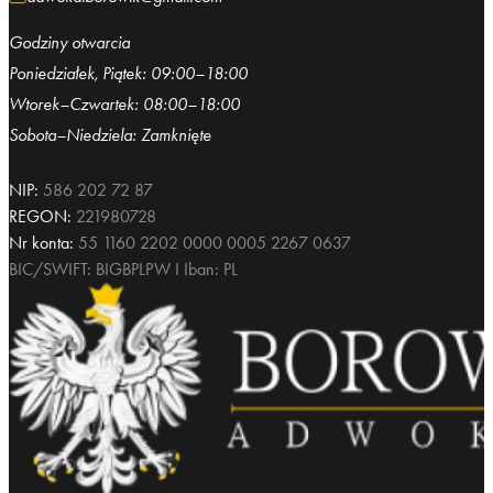
Godziny otwarcia
Poniedziałek, Piątek: 09:00–18:00
Wtorek–Czwartek: 08:00–18:00
Sobota–Niedziela: Zamknięte
NIP:
586 202 72 87
REGON:
221980728
Nr konta:
55 1160 2202 0000 0005 2267 0637
BIC/SWIFT: BIGBPLPW I Iban: PL