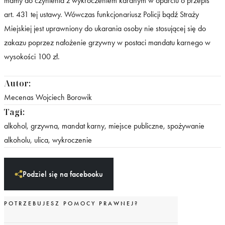
mamy do czynienia z wykroczeniem karanym w oparciu o przepis
art. 431 tej ustawy. Wówczas funkcjonariusz Policji bądź Straży
Miejskiej jest uprawniony do ukarania osoby nie stosującej się do
zakazu poprzez nałożenie grzywny w postaci mandatu karnego w
wysokości 100 zł.
Autor:
Mecenas Wojciech Borowik
Tagi:
alkohol
,
grzywna
,
mandat karny
,
miejsce publiczne
,
spożywanie
alkoholu
,
ulica
,
wykroczenie
Podziel się na facebooku
POTRZEBUJESZ POMOCY PRAWNEJ?