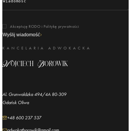
Akceptuję RODO i
Politykę prywatności
Wyślij wiadomość
KANCELARIA ADWOKACKA
Wojciech Borowik
Al. Grunwaldzka 494/4A 80-309
Gdańsk Oliwa
+48 600 237 537
adwokatborowik@gmail.com