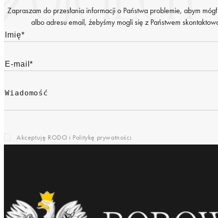
Zapraszam do przesłania informacji o Państwa problemie, abym mógł
albo adresu email, żebyśmy mogli się z Państwem skontaktować
Akceptuję RODO i
Politykę prywatności