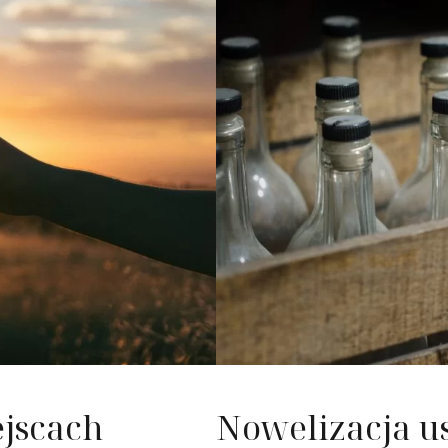
nie nieruchomości
ć konsumencka
ość
jscach
Nowelizacja 