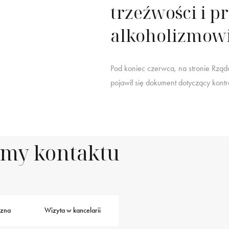
trzeźwości i p
alkoholizmowi
Pod koniec czerwca, na stronie Rząd
pojawił się dokument dotyczący kont
rmy kontaktu
czna
Wizyta w kancelarii