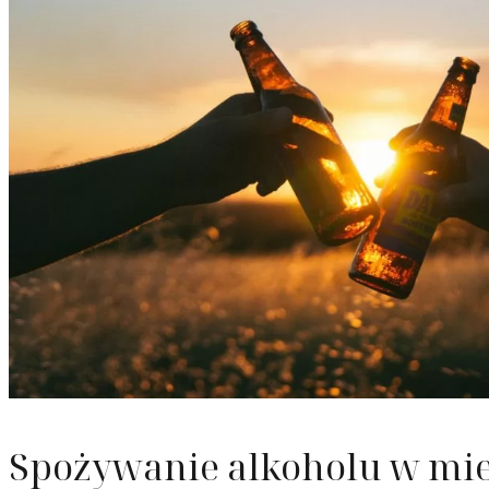
Odzyska
Upadłoś
Służebn
Spożywanie alkoholu w mie