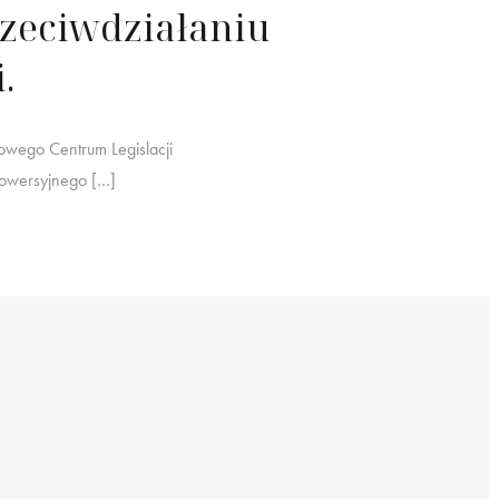
rzeciwdziałaniu
.
owego Centrum Legislacji
rowersyjnego […]