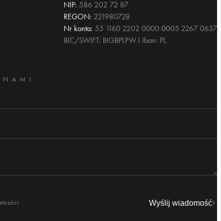
NIP:
586 202 72 87
REGON:
221980728
Nr konta:
55 1160 2202 0000 0005 2267 0637
BIC/SWIFT: BIGBPLPW I Iban: PL
 NAMI
atności
Wyślij wiadomość