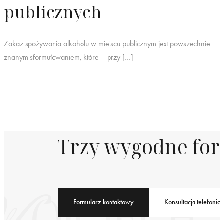
publicznych
Zakaz spożywania alkoholu w miejscu publicznym jest powszechnie
znanym sformułowaniem, które – przy […]
Trzy wygodne fo
Formularz kontaktowy
Konsultacja telefoni