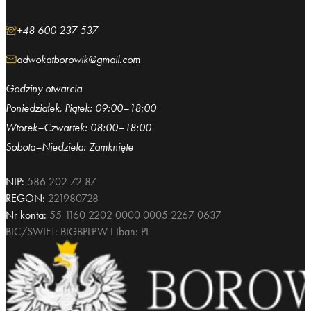
+48 600 237 537
adwokatborowik@gmail.com
Godziny otwarcia
Poniedziałek, Piątek: 09:00–18:00
Wtorek–Czwartek: 08:00–18:00
Sobota–Niedziela: Zamknięte
NIP:
586 202 72 87
REGON:
221980728
Nr konta:
55 1160 2202 0000 0005 2267 0637
BIC/SWIFT: BIGBPLPW I Iban: PL