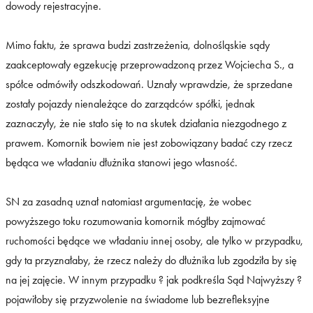
dowody rejestracyjne.
Mimo faktu, że sprawa budzi zastrzeżenia, dolnośląskie sądy
zaakceptowały egzekucję przeprowadzoną przez Wojciecha S., a
spółce odmówiły odszkodowań. Uznały wprawdzie, że sprzedane
zostały pojazdy nienależące do zarządców spółki, jednak
zaznaczyły, że nie stało się to na skutek działania niezgodnego z
prawem. Komornik bowiem nie jest zobowiązany badać czy rzecz
będąca we władaniu dłużnika stanowi jego własność.
SN za zasadną uznał natomiast argumentację, że wobec
powyższego toku rozumowania komornik mógłby zajmować
ruchomości będące we władaniu innej osoby, ale tylko w przypadku,
gdy ta przyznałaby, że rzecz należy do dłużnika lub zgodziła by się
na jej zajęcie. W innym przypadku ? jak podkreśla Sąd Najwyższy ?
pojawiłoby się przyzwolenie na świadome lub bezrefleksyjne