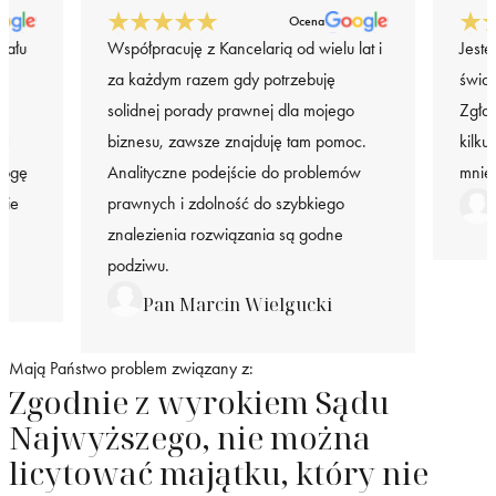
Ocena
iału
Współpracuję z Kancelarią od wielu lat i
Jeste
za każdym razem gdy potrzebuję
świa
solidnej porady prawnej dla mojego
Zgła
 i
biznesu, zawsze znajduję tam pomoc.
kilku
mogę
Analityczne podejście do problemów
mnie
nie
prawnych i zdolność do szybkiego
znalezienia rozwiązania są godne
podziwu.
Pan Marcin Wielgucki
Mają Państwo problem związany z:
Zgodnie z wyrokiem Sądu
Najwyższego, nie można
licytować majątku, który nie