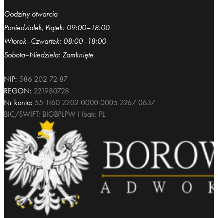
Godziny otwarcia
Poniedziałek, Piątek: 09:00–18:00
Wtorek–Czwartek: 08:00–18:00
Sobota–Niedziela: Zamknięte
NIP:
586 202 72 87
REGON:
221980728
Nr konta:
55 1160 2202 0000 0005 2267 0637
BIC/SWIFT: BIGBPLPW I Iban: PL