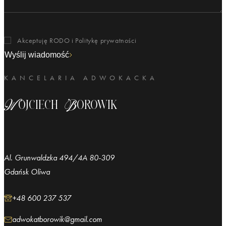
Akceptuję RODO i
Politykę prywatności
Wyślij wiadomość
KANCELARIA ADWOKACKA
Wojciech Borowik
Al. Grunwaldzka 494/4A 80-309
Gdańsk Oliwa
+48 600 237 537
adwokatborowik@gmail.com