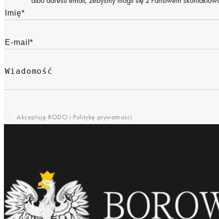
albo adresu email, żebyśmy mogli się z Państwem skontaktować
Akceptuję RODO i
Politykę prywatności