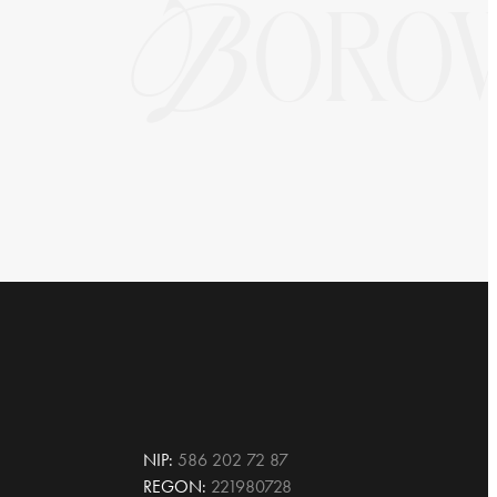
NIP:
586 202 72 87
REGON:
221980728