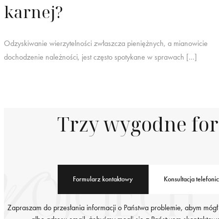
karnej?
Odzyskiwanie wierzytelności zwłaszcza pieniężnych, a mianowicie
dochodzenie należności, jest często spotykane w sprawach […]
Trzy wygodne fo
Formularz kontaktowy
Konsultacja telefoni
Zapraszam do przesłania informacji o Państwa problemie, abym mógł