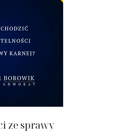
nie nieruchomości
ć konsumencka
ość
ci ze sprawy