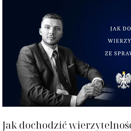
Odzyska
Upadłoś
Służebn
Jak dochodzić wierzytelnoś