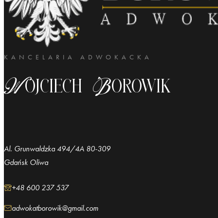
KANCELARIA ADWOKACKA
Wojciech Borowik
Al. Grunwaldzka 494/4A 80-309
Gdańsk Oliwa
+48 600 237 537
adwokatborowik@gmail.com