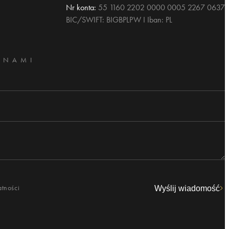
Nr konta:
55 1160 2202 0000 0005 2267 0637
BIC/SWIFT: BIGBPLPW I Iban: PL
 NAMI
atności
Wyślij wiadomość