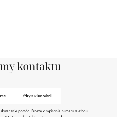
rmy kontaktu
czna
Wizyta w kancelarii
 skutecznie pomóc. Proszę o wpisanie numeru telefonu